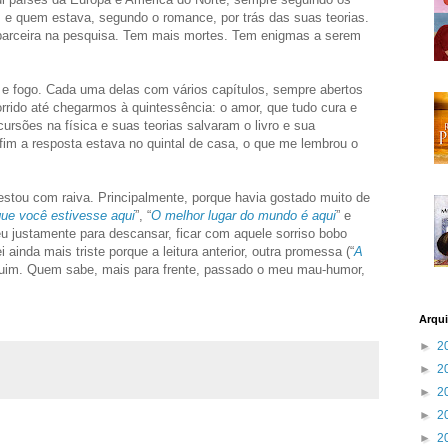
n, e quem estava, segundo o romance, por trás das suas teorias.
a parceira na pesquisa. Tem mais mortes. Tem enigmas a serem
ua e fogo. Cada uma delas com vários capítulos, sempre abertos
rrido até chegarmos à quintessência: o amor, que tudo cura e
rsões na física e suas teorias salvaram o livro e sua
fim a resposta estava no quintal de casa, o que me lembrou o
estou com raiva. Principalmente, porque havia gostado muito de
que você estivesse aqui
”, “
O melhor lugar do mundo é aqui
” e
 seu justamente para descansar, ficar com aquele sorriso bobo
 ainda mais triste porque a leitura anterior, outra promessa (“
A
 ruim. Quem sabe, mais para frente, passado o meu mau-humor,
Arqui
►
2
►
2
►
2
►
2
►
2