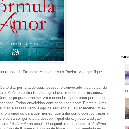
Mais 
iante livro de Francesc Miralles e Álex Rovira. Mas que fique
Certo dia, por falta de outra pessoa, é convocado a participar de
lo.
tein. Após o confronto nada agradável, recebe uma misteriosa
 Sem ter programa melhor, vai e descobre que a casa pertenceu
o pessoas. Todas envolvidas com pesquisas sobre Einstein. Uma
a reunião é assassinado. Logo na sequência, Javier recebe um e-
zar o projeto do cara que morreu, que tinha como objetivo trazer à
 precisa ser gênio para descobrir qual ela é, já que a edição
ítulo: "
A fórmula do amor
". O original, em espanhol, é “
A última
lui países da Europa e América do Norte, sempre seguindo os