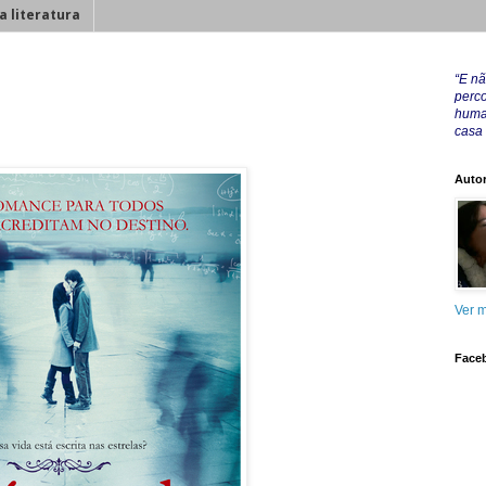
a literatura
“E nã
perco
huma
casa
Autor
Ver m
Face