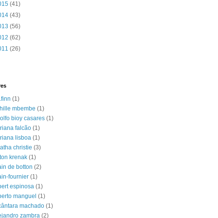
015
(41)
014
(43)
013
(56)
012
(62)
011
(26)
res
.finn
(1)
hille mbembe
(1)
olfo bioy casares
(1)
riana falcão
(1)
riana lisboa
(1)
atha christie
(3)
lton krenak
(1)
ain de botton
(2)
ain-fournier
(1)
bert espinosa
(1)
berto manguel
(1)
cântara machado
(1)
ejandro zambra
(2)