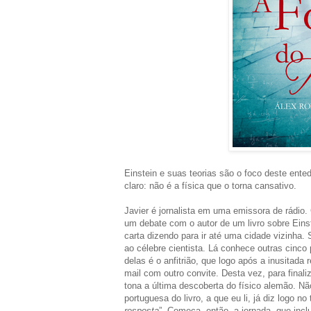
Einstein e suas teorias são o foco deste ented
claro: não é a física que o torna cansativo.
Javier é jornalista em uma emissora de rádio. 
um debate com o autor de um livro sobre Eins
carta dizendo para ir até uma cidade vizinha.
ao célebre cientista. Lá conhece outras cinc
delas é o anfitrião, que logo após a inusitad
mail com outro convite. Desta vez, para finali
tona a última descoberta do físico alemão. Não
portuguesa do livro, a que eu li, já diz logo no t
resposta
”. Começa, então, a jornada, que inc