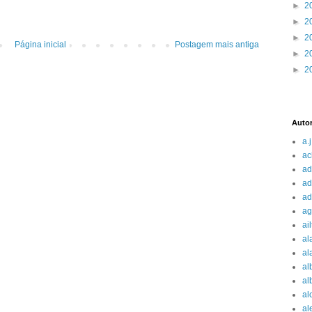
►
2
►
2
►
2
Página inicial
Postagem mais antiga
►
2
►
2
Auto
a.j
ac
ad
ad
ad
ag
ai
al
al
al
al
al
al