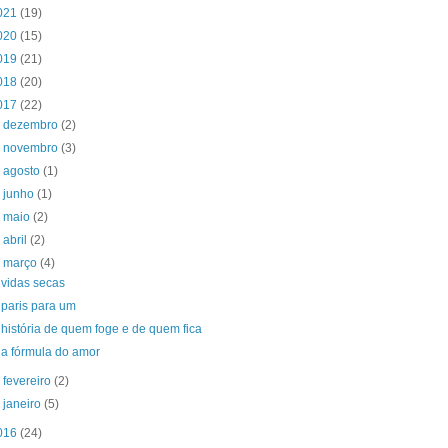
021
(19)
020
(15)
019
(21)
018
(20)
017
(22)
►
dezembro
(2)
►
novembro
(3)
►
agosto
(1)
►
junho
(1)
►
maio
(2)
►
abril
(2)
▼
março
(4)
vidas secas
paris para um
história de quem foge e de quem fica
a fórmula do amor
►
fevereiro
(2)
►
janeiro
(5)
016
(24)