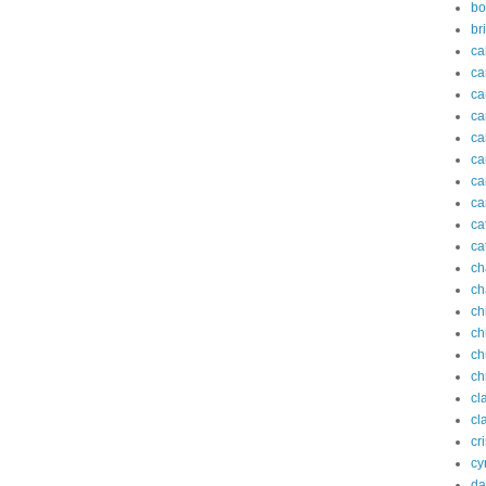
bo
br
ca
ca
c
ca
ca
ca
ca
ca
ca
ca
ch
ch
ch
ch
ch
ch
cl
cl
cr
cy
da