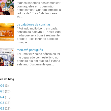
"Nunca sabemos nos comunicar
com aqueles em quem não
acreditamos." Quando terminei a
leitura de " Três ", da francesa
Va...
os catadores de conchas
" Foi tudo muito bom, em cada
sentido da palavra. E, nesta vida,
nada que seja bom é realmente
perdido. Fica fazendo parte de
uma pe...
meu avô português
Foi uma feliz coincidência eu ter
me deparado com este livro no
primeiro dia em que fui à livraria
este ano. Justamente qua...
vo do blog
026
(3)
025
(25)
024
(18)
023
(18)
022
(13)