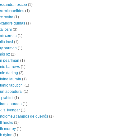
essandra roscoe
(1)
ex michaelides
(1)
ex rovira
(1)
exandre dumas
(1)
ka joshi
(3)
mir correia
(1)
ita trasi
(1)
y harmon
(1)
ós oz
(2)
n pearlman
(1)
nie barrows
(1)
nie darling
(2)
toine laurain
(1)
tonio tabucchi
(1)
jun appadurai
(1)
iq rahimi
(1)
tran dourado
(1)
 k. s. iyengar
(1)
rtolomeu campos de queirós
(1)
ll hooks
(1)
th morrey
(1)
b dylan
(1)