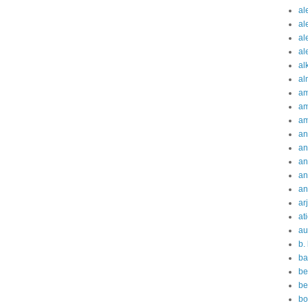
al
al
al
al
al
al
am
am
am
an
an
an
an
an
ar
at
au
b.
ba
be
be
bo