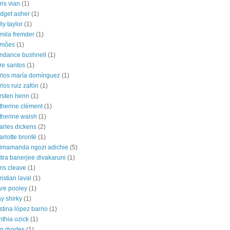
ris vian
(1)
idget asher
(1)
lly taylor
(1)
mila fremder
(1)
amões
(1)
ndance bushnell
(1)
re santos
(1)
rlos maría domínguez
(1)
rlos ruiz zafón
(1)
rsten henn
(1)
therine clément
(1)
therine walsh
(1)
arles dickens
(2)
arlotte brontë
(1)
imamanda ngozi adichie
(5)
itra banerjee divakaruni
(1)
ris cleave
(1)
ristian laval
(1)
are pooley
(1)
ay shirky
(1)
istina lópez barrio
(1)
nthia ozick
(1)
n rhodes
(1)