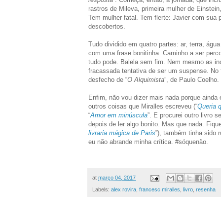
rastros de Mileva, primeira mulher de Einstei
Tem mulher fatal. Tem flerte: Javier com su
descobertos.
Tudo dividido em
quatro partes: ar, terra, ág
com uma frase bonitinha. Caminho a ser perco
tudo pode. Balela sem fim. Nem mesmo as incu
fracassada tentativa de ser um suspense. No 
desfecho de “
O Alquimista
”, de Paulo Coelho.
Enfim, não vou dizer mais nada porque ainda 
outros coisas que Miralles escreveu (“
Queria 
“
Amor em minúscula
”. E procurei outro livro
depois de ler algo bonito. Mas que nada. Fiquei
livraria mágica de Paris
”), também tinha sido
eu não abrande minha crítica. #sóquenão.
at
março 04, 2017
Labels:
alex rovira
,
francesc miralles
,
livro
,
resenha