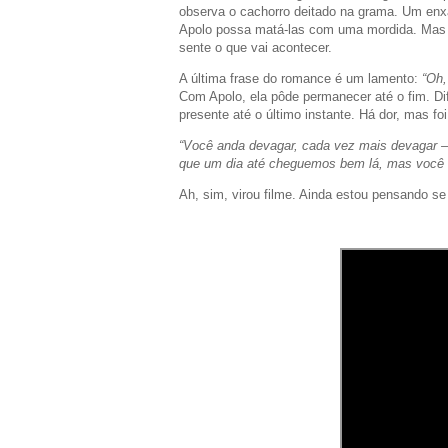
observa o cachorro deitado na grama. Um en
Apolo possa matá-las com uma mordida. Mas e
sente o que vai acontecer.
A última frase do romance é um lamento:
“Oh
Com Apolo, ela pôde permanecer até o fim. Di
presente até o último instante. Há dor, mas 
“Você anda devagar, cada vez mais devagar 
que um dia até cheguemos bem lá, mas você n
Ah, sim, virou filme. Ainda estou pensando se 