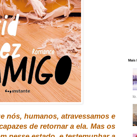
Mais 
lo.
ue nós, humanos, atravessamos e
capazes de retornar a ela. Mas os
m nesse estado, e testemunhar a