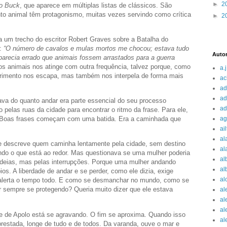
►
2
o Buck
, que aparece em múltiplas listas de clássicos. São
ento animal têm protagonismo, muitas vezes servindo como crítica
►
2
 um trecho do escritor Robert Graves sobre a Batalha do
z:
“O número de cavalos e mulas mortos me chocou; estava tudo
Auto
recia errado que animais fossem arrastados para a guerra
 os animais nos atinge com outra frequência, talvez porque, como
a.j
ofrimento nos escapa, mas também nos interpela de forma mais
ac
ad
ad
ava do quanto andar era parte essencial do seu processo
ad
 pelas ruas da cidade para encontrar o ritmo da frase. Para ele,
 Boas frases começam com uma batida. Era a caminhada que
ag
ai
al
ue descreve quem caminha lentamente pela cidade, sem destino
al
do o que está ao redor. Mas questionava se uma mulher poderia
al
 ideias, mas pelas interrupções. Porque uma mulher andando
al
os. A liberdade de andar e se perder, como ele dizia, exige
al
m alerta o tempo todo. E como se desmanchar no mundo, como se
r sempre se protegendo? Queria muito dizer que ele estava
al
al
al
te de Apolo está se agravando. O fim se aproxima. Quando isso
al
estada, longe de tudo e de todos. Da varanda, ouve o mar e