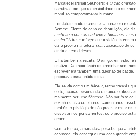
Margaret Marshall Saunders; e
O cão chamad
narrativas em que a sensibilidade e o sofrim
moral ao comportamento humano.
Em determinado momento, a narradora recorda
Somme. Diante da cena de destruição, ele di
muito bem com os cadáveres humanos, mas pa
assim.”
A frase reforça que a violência contra
diz a própria narradora, sua capacidade de s
direta e sem defesas.
E há também a escrita. O amigo, em vida, fal
criativo. Da importância de caminhar sem rumo
escrever era também uma questão de batida.
preparava essa batida inicial.
Ele se via como um
flâneur
, termo francês q
certo, apenas observando o mundo e absorven
realmente ser uma
flâneuse
. Não por falta de
sozinha é alvo de olhares, comentários, assobi
também o privilégio de não precisar estar e
dissolver nos pensamentos, se é preciso esta
errado.
Com o tempo, a narradora percebe que a artri
acontece, ela consegue uma casa grande empr