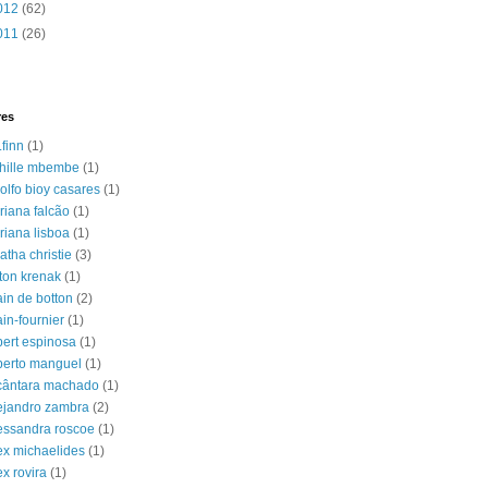
012
(62)
011
(26)
res
.finn
(1)
hille mbembe
(1)
olfo bioy casares
(1)
riana falcão
(1)
riana lisboa
(1)
atha christie
(3)
lton krenak
(1)
ain de botton
(2)
ain-fournier
(1)
bert espinosa
(1)
berto manguel
(1)
cântara machado
(1)
ejandro zambra
(2)
essandra roscoe
(1)
ex michaelides
(1)
ex rovira
(1)