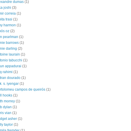
exandre dumas
(1)
ka joshi
(3)
mir correia
(1)
ita trasi
(1)
y harmon
(1)
ós oz
(2)
n pearlman
(1)
nie barrows
(1)
nie darling
(2)
toine laurain
(1)
tonio tabucchi
(1)
jun appadurai
(1)
iq rahimi
(1)
tran dourado
(1)
 k. s. iyengar
(1)
rtolomeu campos de queirós
(1)
ll hooks
(1)
th morrey
(1)
b dylan
(1)
ris vian
(1)
idget asher
(1)
lly taylor
(1)
mila fremder
(1)