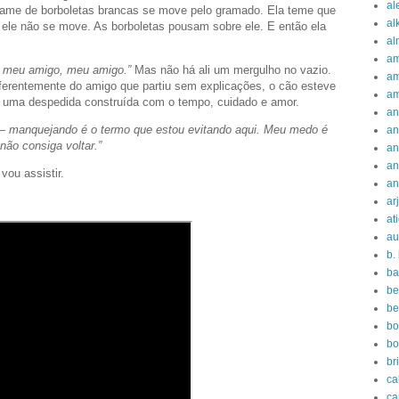
al
xame de borboletas brancas se move pelo gramado. Ela teme que
al
le não se move. As borboletas pousam sobre ele. E então ela
al
am
, meu amigo, meu amigo.”
Mas não há ali um mergulho no vazio.
am
ferentemente do amigo que partiu sem explicações, o cão esteve
am
foi uma despedida construída com o tempo, cuidado e amor.
an
— manquejando é o termo que estou evitando aqui. Meu medo é
an
ão consiga voltar.”
an
an
vou assistir.
an
ar
at
au
b.
ba
be
be
bo
bo
br
ca
ca