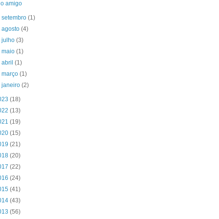
o amigo
►
setembro
(1)
►
agosto
(4)
►
julho
(3)
►
maio
(1)
►
abril
(1)
►
março
(1)
►
janeiro
(2)
023
(18)
022
(13)
021
(19)
020
(15)
019
(21)
018
(20)
017
(22)
016
(24)
015
(41)
014
(43)
013
(56)