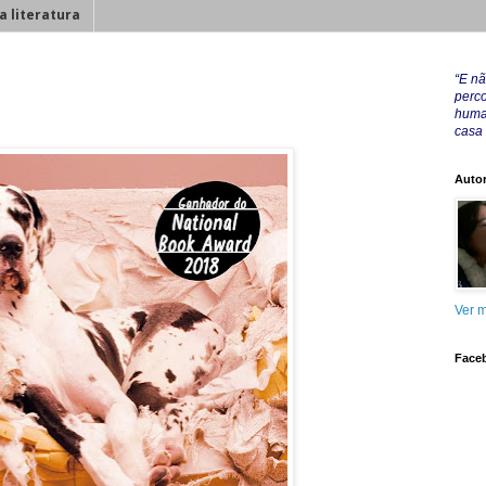
a literatura
“E nã
perco
huma
casa
Autor
Ver m
Face