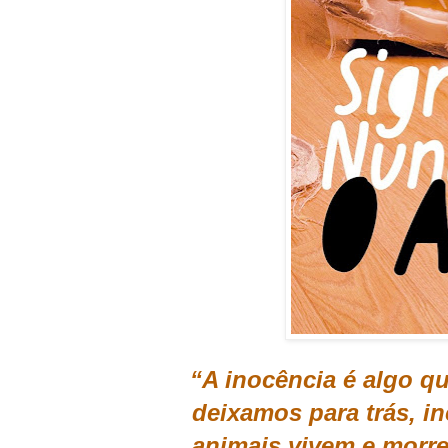
“A inocência é algo q
deixamos para trás, in
animais vivem e morre