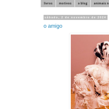
livros
motivos
o blog
animais n
sábado, 2 de novembro de 2024
o amigo