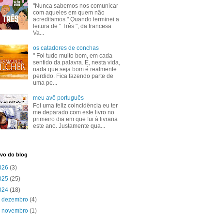
"Nunca sabemos nos comunicar
com aqueles em quem não
acreditamos." Quando terminei a
leitura de " Três ", da francesa
Va...
os catadores de conchas
" Foi tudo muito bom, em cada
sentido da palavra. E, nesta vida,
nada que seja bom é realmente
perdido. Fica fazendo parte de
uma pe...
meu avô português
Foi uma feliz coincidência eu ter
me deparado com este livro no
primeiro dia em que fui à livraria
este ano. Justamente qua...
vo do blog
026
(3)
025
(25)
024
(18)
►
dezembro
(4)
▼
novembro
(1)