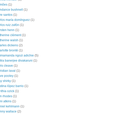
amões
(1)
ndance bushnell
(1)
re santos
(1)
rlos maría domínguez
(1)
rlos ruiz zafón
(1)
rsten henn
(1)
therine clément
(1)
therine walsh
(1)
arles dickens
(2)
arlotte brontë
(1)
imamanda ngozi adichie
(5)
itra banerjee divakaruni
(1)
ris cleave
(1)
ristian laval
(1)
are pooley
(1)
ay shirky
(1)
istina lópez barrio
(1)
nthia ozick
(1)
n rhodes
(1)
ni atkins
(1)
niel kehlmann
(1)
nny wallace
(2)