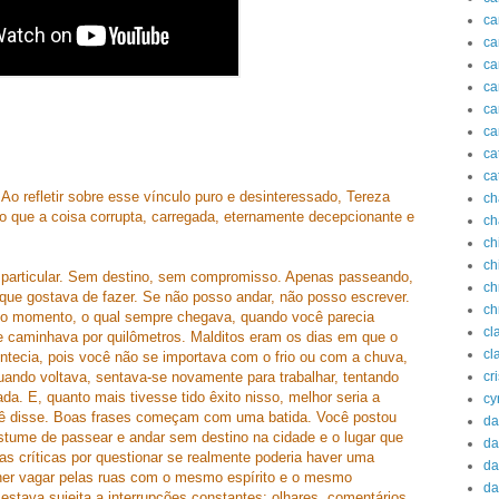
c
ca
ca
ca
ca
ca
ca
ca
Ao refletir sobre esse vínculo puro e desinteressado, Tereza
ch
do que a coisa corrupta, carregada, eternamente decepcionante e
ch
ch
ch
 particular. Sem destino, sem compromisso. Apenas passeando,
ch
que gostava de fazer. Se não posso andar, não posso escrever.
ch
do momento, o qual sempre chegava, quando você parecia
cl
e caminhava por quilômetros. Malditos eram os dias em que o
cl
tecia, pois você não se importava com o frio ou com a chuva,
uando voltava, sentava-se novamente para trabalhar, tentando
cr
da. E, quanto mais tivesse tido êxito nisso, melhor seria a
cy
ocê disse. Boas frases começam com uma batida. Você postou
da
stume de passear e andar sem destino na cidade e o lugar que
da
mas críticas por questionar se realmente poderia haver uma
da
her vagar pelas ruas com o mesmo espírito e o mesmo
da
ava sujeita a interrupções constantes: olhares, comentários,