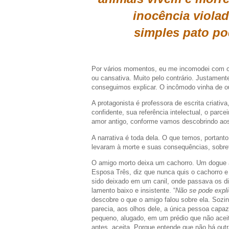
inocência viola
simples pato po
Por vários momentos, eu me incomodei com o d
ou cansativa. Muito pelo contrário. Justament
conseguimos explicar. O incômodo vinha de ou
A protagonista é professora de escrita criativ
confidente, sua referência intelectual, o parc
amor antigo, conforme vamos descobrindo ao
A narrativa é toda dela. O que temos, portant
levaram à morte e suas consequências, sobret
O amigo morto deixa um cachorro. Um dogue a
Esposa Três, diz que nunca quis o cachorro e 
sido deixado em um canil, onde passava os d
lamento baixo e insistente. “
Não se pode expli
descobre o que o amigo falou sobre ela. Sozinh
parecia, aos olhos dele, a única pessoa capa
pequeno, alugado, em um prédio que não acei
antes, aceita. Porque entende que não há out