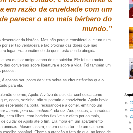
da em razão da crueldade com um
de parecer o ato mais bárbaro do
mundo.”
esenrolar da história. Mas não porque considerei a leitura ruim
e por ser tão verdadeira e tão próxima das dores que não
tro lugar. Era o incômodo de quem está sendo atingida.
a, e seu melhor amigo acaba de se suicidar. Ele foi seu maior
eiro das conversas sobre literatura e sobre a vida. Foi também um
s poucos.
o, é apenas seu ponto de vista sobre as circunstâncias que o
udo para ela.
lemão enorme, Apolo. A viúva do suicida, conhecida como
Arqui
que, agora, sozinha, não suportaria a convivência. Apolo havia
►
2
ias esperando na porta, recusando-se a comer, emitindo um
►
2
car a morte para um cachorro
”, ela diz. Aos poucos, a narradora
a, sem filhos, com horários flexíveis e afeto por animais,
▼
2
z de cuidar de Apolo até o fim. Ela mora em um apartamento
ta animais. Mesmo assim, e sem nunca ter tido um cachorro
ra escolha possível. Chama a atenção o fato de que, ao longo de