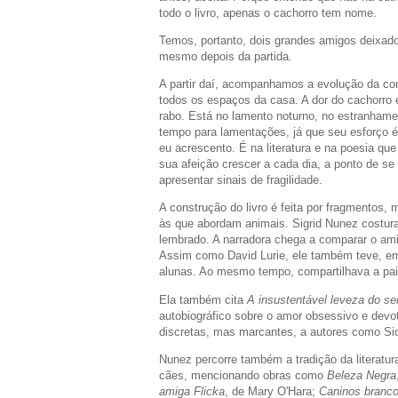
todo o livro, apenas o cachorro tem nome.
Temos, portanto, dois grandes amigos deixad
mesmo depois da partida.
A partir daí, acompanhamos a evolução da con
todos os espaços da casa. A dor do cachorro é 
rabo. Está no lamento noturno, no estranhamen
tempo para lamentações, já que seu esforço 
eu acrescento. É na literatura e na poesia q
sua afeição crescer a cada dia, a ponto de se
apresentar sinais de fragilidade.
A construção do livro é feita por fragmentos, 
às que abordam animais. Sigrid Nunez costur
lembrado. A narradora chega a comparar o am
Assim como David Lurie, ele também teve, e
alunas. Ao mesmo tempo, compartilhava a paixã
Ela também cita
A insustentável leveza do se
autobiográfico sobre o amor obsessivo e devo
discretas, mas marcantes, a autores como Sido
Nunez percorre também a tradição da literatur
cães, mencionando obras como
Beleza Negra
amiga Flicka
, de Mary O'Hara;
Caninos branc