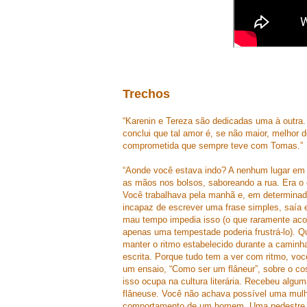
Trechos
“Karenin e Tereza são dedicadas uma à outra. 
conclui que tal amor é, se não maior, melhor 
comprometida que sempre teve com Tomas.”
“Aonde você estava indo? A nenhum lugar em
as mãos nos bolsos, saboreando a rua. Era o 
Você trabalhava pela manhã e, em determina
incapaz de escrever uma frase simples, saía 
mau tempo impedia isso (o que raramente acon
apenas uma tempestade poderia frustrá-lo). Q
manter o ritmo estabelecido durante a caminha
escrita. Porque tudo tem a ver com ritmo, v
um ensaio, “Como ser um flâneur”, sobre o co
isso ocupa na cultura literária. Recebeu algu
flâneuse. Você não achava possível uma mul
comportamento de um homem. Uma pedestre est