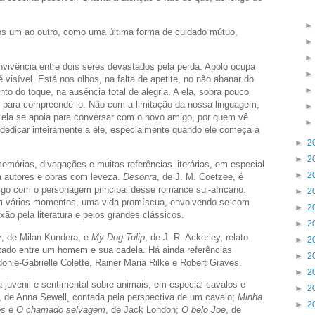
os um ao outro, como uma última forma de cuidado mútuo,
vivência entre dois seres devastados pela perda. Apolo ocupa
visível. Está nos olhos, na falta de apetite, no não abanar do
to do toque, na ausência total de alegria. A ela, sobra pouco
é para compreendê-lo. Não com a limitação da nossa linguagem,
ue ela se apoia para conversar com o novo amigo, por quem vê
 dedicar inteiramente a ele, especialmente quando ele começa a
►
2
►
2
memórias, divagações e muitas referências literárias, em especial
►
2
a autores e obras com leveza.
Desonra
, de J. M. Coetzee, é
igo com o personagem principal desse romance sul-africano.
►
2
m vários momentos, uma vida promíscua, envolvendo-se com
►
2
o pela literatura e pelos grandes clássicos.
►
2
r
, de Milan Kundera, e
My Dog Tulip
, de J. R. Ackerley, relato
►
2
tado entre um homem e sua cadela. Há ainda referências
►
2
nie-Gabrielle Colette, Rainer Maria Rilke e Robert Graves.
►
2
a juvenil e sentimental sobre animais, em especial cavalos e
►
2
, de Anna Sewell, contada pela perspectiva de um cavalo;
Minha
►
2
os
e
O chamado selvagem
, de Jack London;
O belo Joe
, de