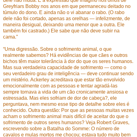
dele não muda. É a expressão que imagino nos olhos de
Greyfriars Bobby nos anos em que permaneceu deitado no
túmulo do dono. E ainda não o vi abanar o rabo. (O rabo
dele não foi cortado, apenas as orelhas — infelizmente, de
maneira desigual, deixando uma menor que a outra. Ele
também foi castrado.) Ele sabe que não deve subir na
cama.”
“Uma digressão. Sobre o sofrimento animal, o que
realmente sabemos? Há evidências de que cães e outros
bichos têm maior tolerância à dor do que os seres humanos.
Mas sua verdadeira capacidade de sofrimento — como o
seu verdadeiro grau de inteligência — deve continuar sendo
um mistério. Ackerley acreditava que estar tão envolvido
emocionalmente com as pessoas e tentar agradá-las
sempre tornava a vida de um cão cronicamente ansiosa e
estressada. Mas eles sofriam de dor de cabeça?, ele
perguntava, nem mesmo esse tipo de detalhe sobre eles é
conhecido. Outra questão: Por que as pessoas muitas vezes
acham o sofrimento animal mais difícil de aceitar do que o
sofrimento de outros seres humanos? Veja Robert Graves,
escrevendo sobre a Batalha do Somme: O número de
cavalos e mulas mortos me chocou; estava tudo muito bem