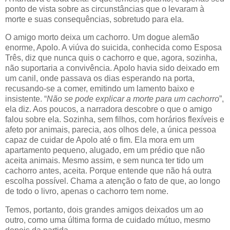
ponto de vista sobre as circunstâncias que o levaram à
morte e suas consequências, sobretudo para ela.
O amigo morto deixa um cachorro. Um dogue alemão
enorme, Apolo. A viúva do suicida, conhecida como Esposa
Três, diz que nunca quis o cachorro e que, agora, sozinha,
não suportaria a convivência. Apolo havia sido deixado em
um canil, onde passava os dias esperando na porta,
recusando-se a comer, emitindo um lamento baixo e
insistente. “
Não se pode explicar a morte para um cachorro
”,
ela diz. Aos poucos, a narradora descobre o que o amigo
falou sobre ela. Sozinha, sem filhos, com horários flexíveis e
afeto por animais, parecia, aos olhos dele, a única pessoa
capaz de cuidar de Apolo até o fim. Ela mora em um
apartamento pequeno, alugado, em um prédio que não
aceita animais. Mesmo assim, e sem nunca ter tido um
cachorro antes, aceita. Porque entende que não há outra
escolha possível. Chama a atenção o fato de que, ao longo
de todo o livro, apenas o cachorro tem nome.
Temos, portanto, dois grandes amigos deixados um ao
outro, como uma última forma de cuidado mútuo, mesmo