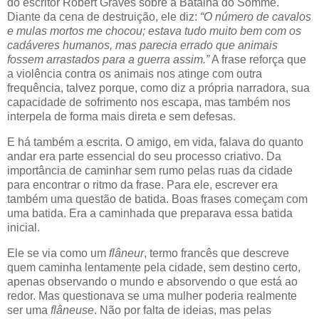
do escritor Robert Graves sobre a Batalha do Somme.
Diante da cena de destruição, ele diz:
“O número de cavalos
e mulas mortos me chocou; estava tudo muito bem com os
cadáveres humanos, mas parecia errado que animais
fossem arrastados para a guerra assim.”
A frase reforça que
a violência contra os animais nos atinge com outra
frequência, talvez porque, como diz a própria narradora, sua
capacidade de sofrimento nos escapa, mas também nos
interpela de forma mais direta e sem defesas.
E há também a escrita. O amigo, em vida, falava do quanto
andar era parte essencial do seu processo criativo. Da
importância de caminhar sem rumo pelas ruas da cidade
para encontrar o ritmo da frase. Para ele, escrever era
também uma questão de batida. Boas frases começam com
uma batida. Era a caminhada que preparava essa batida
inicial.
Ele se via como um
flâneur
, termo francês que descreve
quem caminha lentamente pela cidade, sem destino certo,
apenas observando o mundo e absorvendo o que está ao
redor. Mas questionava se uma mulher poderia realmente
ser uma
flâneuse
. Não por falta de ideias, mas pelas