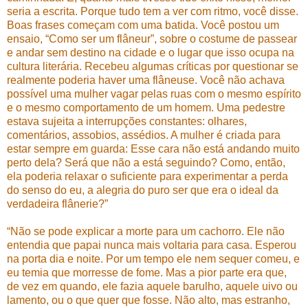
seria a escrita. Porque tudo tem a ver com ritmo, você disse.
Boas frases começam com uma batida. Você postou um
ensaio, “Como ser um flâneur”, sobre o costume de passear
e andar sem destino na cidade e o lugar que isso ocupa na
cultura literária. Recebeu algumas críticas por questionar se
realmente poderia haver uma flâneuse. Você não achava
possível uma mulher vagar pelas ruas com o mesmo espírito
e o mesmo comportamento de um homem. Uma pedestre
estava sujeita a interrupções constantes: olhares,
comentários, assobios, assédios. A mulher é criada para
estar sempre em guarda: Esse cara não está andando muito
perto dela? Será que não a está seguindo? Como, então,
ela poderia relaxar o suficiente para experimentar a perda
do senso do eu, a alegria do puro ser que era o ideal da
verdadeira flânerie?”
“Não se pode explicar a morte para um cachorro. Ele não
entendia que papai nunca mais voltaria para casa. Esperou
na porta dia e noite. Por um tempo ele nem sequer comeu, e
eu temia que morresse de fome. Mas a pior parte era que,
de vez em quando, ele fazia aquele barulho, aquele uivo ou
lamento, ou o que quer que fosse. Não alto, mas estranho,