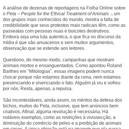
A análise de dezenas de reportagens na Folha Online sobre
o
Peta – People for the Ethical Treatment of Animals
-, um
dos grupos mais conhecidos do mundo, mostra a falta de
credibilidade que seus protestos mais radicais têm, como as
passeatas com pessoas nuas e boicotes destrutivos.
Embora seja uma luta autentica, o que fica no discurso da
mídia é que são arruaceiros e sem muitos argumentos,
observação que se estende aos leitores.
Questiono, do mesmo modo, campanhas que mostram
animais mortos e ensanguentados. Como apontou Roland
Barthes em "Mitologias", essas imagens podem nunca
chocar porque não estamos diante da cena, nem estamos
presenciando e vivenciando o fato. Alguém já viu e sofreu
por nós. Resta, apenas, a repulsa.
São incontestáveis, ainda assim, os méritos da defesa dos
bichos, muitos do Peta, inclusive, que tem anúncios bem
criativos. Afinal, alguma revolução é necessária. Há
notáveis exemplos, como as restrições à vivissecção, a
diminuição do comércio de peles e a proibição de animais
em circos. A única objeção está na imagem que ela passa