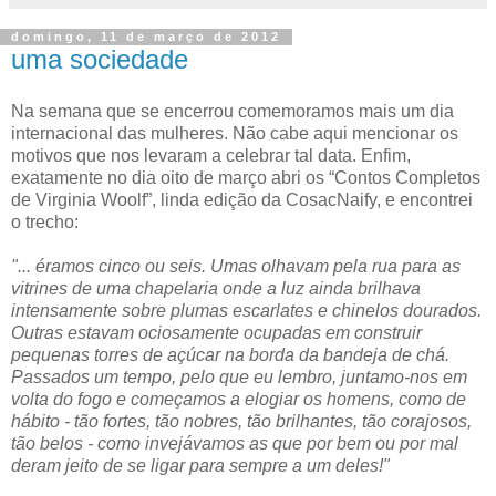
domingo, 11 de março de 2012
uma sociedade
Na semana que se encerrou comemoramos mais um dia
internacional das mulheres. Não cabe aqui mencionar os
motivos que nos levaram a celebrar tal data. Enfim,
exatamente no dia oito de março abri os “Contos Completos
de Virginia Woolf”, linda edição da CosacNaify, e encontrei
o trecho:
"... éramos cinco ou seis. Umas olhavam pela rua para as
vitrines de uma chapelaria onde a luz ainda brilhava
intensamente sobre plumas escarlates e chinelos dourados.
Outras estavam ociosamente ocupadas em construir
pequenas torres de açúcar na borda da bandeja de chá.
Passados um tempo, pelo que eu lembro, juntamo-nos em
volta do fogo e começamos a elogiar os homens, como de
hábito - tão fortes, tão nobres, tão brilhantes, tão corajosos,
tão belos - como invejávamos as que por bem ou por mal
deram jeito de se ligar para sempre a um deles!"