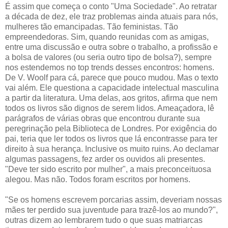
É assim que começa o conto "Uma Sociedade". Ao retratar
a década de dez, ele traz problemas ainda atuais para nós,
mulheres tão emancipadas. Tão feministas. Tão
empreendedoras. Sim, quando reunidas com as amigas,
entre uma discussão e outra sobre o trabalho, a profissão e
a bolsa de valores (ou seria outro tipo de bolsa?), sempre
nos estendemos no top trends desses encontros: homens.
De V. Woolf para cá, parece que pouco mudou. Mas o texto
vai além. Ele questiona a capacidade intelectual masculina
a partir da literatura. Uma delas, aos gritos, afirma que nem
todos os livros são dignos de serem lidos. Ameaçadora, lê
parágrafos de várias obras que encontrou durante sua
peregrinação pela Biblioteca de Londres. Por exigência do
pai, teria que ler todos os livros que lá encontrasse para ter
direito à sua herança. Inclusive os muito ruins. Ao declamar
algumas passagens, fez arder os ouvidos ali presentes.
"Deve ter sido escrito por mulher", a mais preconceituosa
alegou. Mas não. Todos foram escritos por homens.
"Se os homens escrevem porcarias assim, deveriam nossas
mães ter perdido sua juventude para trazê-los ao mundo?",
outras dizem ao lembrarem tudo o que suas matriarcas