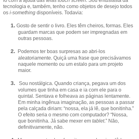
lo com a ajuda das telas
touch screen
. Sou entusiasta da
tecnologia e, também, tenho como objetos de desejo todos
os
i-something
disponíveis. Todavia:
1.
Gosto de sentir o livro. Eles têm cheiros, formas. Eles
guardam marcas que podem ser impregnadas em
outras pessoas.
2.
Podemos ter boas surpresas ao abri-los
aleatoriamente. Quiçá uma frase que precisávamos
naquele momento ou um estalo para um projeto
maior.
3.
Sou nostálgica. Quando criança, pegava um dos
volumes que tinha em casa e ia com ele para o
quintal. Sentava e folheava as páginas lentamente.
Em minha ingênua imaginação, as pessoas a passar
pela calçada diriam: “nossa, ela já lê, que bonitinha.”
O efeito seria o mesmo com computador? “Nossa,
que bonitinha. Já sabe mexer em
tablet
.” Não,
definitivamente, não.