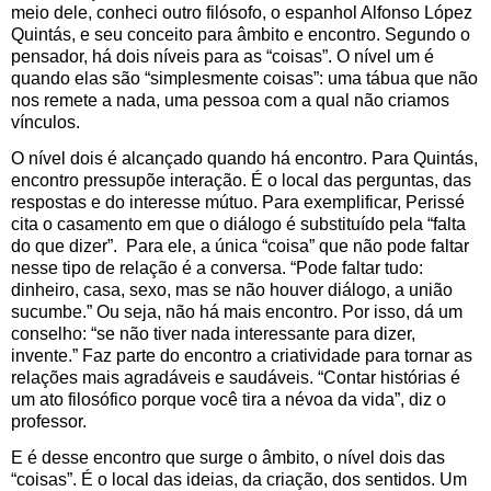
meio dele, conheci outro filósofo, o espanhol Alfonso López
Quintás, e seu conceito para âmbito e encontro. Segundo o
pensador, há dois níveis para as “coisas”. O nível um é
quando elas são “simplesmente coisas”: uma tábua que não
nos remete a nada, uma pessoa com a qual não criamos
vínculos.
O nível dois é alcançado quando há encontro. Para Quintás,
encontro pressupõe interação. É o local das perguntas, das
respostas e do interesse mútuo. Para exemplificar, Perissé
cita o casamento em que o diálogo é substituído pela “falta
do que dizer”. Para ele, a única “coisa” que não pode faltar
nesse tipo de relação é a conversa. “Pode faltar tudo:
dinheiro, casa, sexo, mas se não houver diálogo, a união
sucumbe.” Ou seja, não há mais encontro. Por isso, dá um
conselho: “se não tiver nada interessante para dizer,
invente.” Faz parte do encontro a criatividade para tornar as
relações mais agradáveis e saudáveis. “Contar histórias é
um ato filosófico porque você tira a névoa da vida”, diz o
professor.
E é desse encontro que surge o âmbito, o nível dois das
“coisas”. É o local das ideias, da criação, dos sentidos. Um