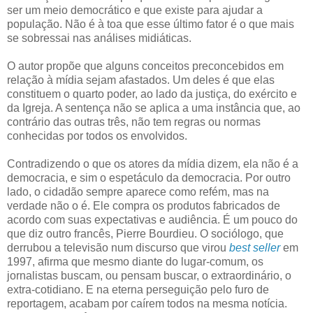
ser um meio democrático e que existe para ajudar a
população. Não é à toa que esse último fator é o que mais
se sobressai nas análises midiáticas.
O autor propõe que alguns conceitos preconcebidos em
relação à mídia sejam afastados. Um deles é que elas
constituem o quarto poder, ao lado da justiça, do exército e
da Igreja. A sentença não se aplica a uma instância que, ao
contrário das outras três, não tem regras ou normas
conhecidas por todos os envolvidos.
Contradizendo o que os atores da mídia dizem, ela não é a
democracia, e sim o espetáculo da democracia. Por outro
lado, o cidadão sempre aparece como refém, mas na
verdade não o é. Ele compra os produtos fabricados de
acordo com suas expectativas e audiência. É um pouco do
que diz outro francês, Pierre Bourdieu. O sociólogo, que
derrubou a televisão num discurso que virou
best seller
em
1997, afirma que mesmo diante do lugar-comum, os
jornalistas buscam, ou pensam buscar, o extraordinário, o
extra-cotidiano. E na eterna perseguição pelo furo de
reportagem, acabam por caírem todos na mesma notícia.