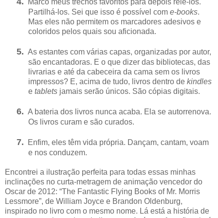
4.
Marco meus trechos favoritos para depois relê-los.
Partilhá-los. Sei que isso é possível com
e-books
.
Mas eles não permitem os marcadores adesivos e
coloridos pelos quais sou aficionada.
5.
As estantes com várias capas, organizadas por autor,
são encantadoras. E o que dizer das bibliotecas, das
livrarias e até da cabeceira da cama sem os livros
impressos? E, acima de tudo, livros dentro de
kindles
e
tablets
jamais serão únicos. São cópias digitais.
6.
A bateria dos livros nunca acaba. Ela se autorrenova.
Os livros curam e são curados.
7.
Enfim, eles têm vida própria. Dançam, cantam, voam
e nos conduzem.
Encontrei a ilustração perfeita para todas essas minhas
inclinações no curta-metragem de animação vencedor do
Oscar de 2012: “The Fantastic Flying Books of Mr. Morris
Lessmore”, de William Joyce e Brandon Oldenburg,
inspirado no livro com o mesmo nome. Lá está a história de