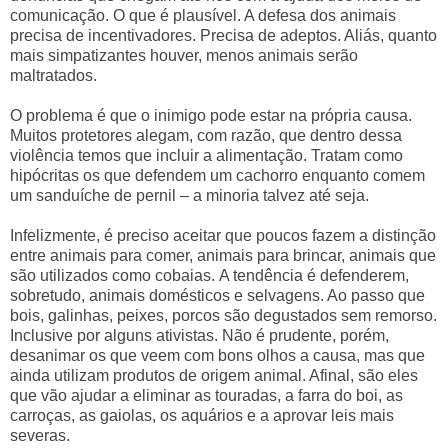
comunicação. O que é plausível. A defesa dos animais
precisa de incentivadores. Precisa de adeptos. Aliás, quanto
mais simpatizantes houver, menos animais serão
maltratados.
O problema é que o inimigo pode estar na própria causa.
Muitos protetores alegam, com razão, que dentro dessa
violência temos que incluir a alimentação. Tratam como
hipócritas os que defendem um cachorro enquanto comem
um sanduíche de pernil – a minoria talvez até seja.
Infelizmente, é preciso aceitar que poucos fazem a distinção
entre animais para comer, animais para brincar, animais que
são utilizados como cobaias.
A tendência é defenderem,
sobretudo, animais domésticos e selvagens. Ao passo que
bois, galinhas, peixes, porcos são degustados sem remorso.
Inclusive por alguns ativistas. Não é prudente, porém,
desanimar os que veem com bons olhos a causa, mas que
ainda utilizam produtos de origem animal. Afinal, são eles
que vão ajudar a eliminar as touradas, a farra do boi, as
carroças, as gaiolas, os aquários e a aprovar leis mais
severas.