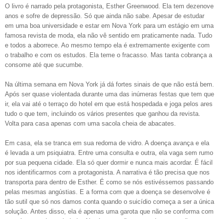
O livro é narrado pela protagonista, Esther Greenwood. Ela tem dezenove
anos e sofre de depressão. Só que ainda não sabe. Apesar de estudar
em uma boa universidade e estar em Nova York para um estágio em uma
famosa revista de moda, ela não vê sentido em praticamente nada. Tudo
e todos a aborrece. Ao mesmo tempo ela é extremamente exigente com
o trabalho e com os estudos. Ela teme o fracasso. Mas tanta cobrança a
consome até que sucumbe.
Na última semana em Nova York já dá fortes sinais de que não está bem.
Após ser quase violentada durante uma das inúmeras festas que tem que
ir, ela vai até o terraço do hotel em que está hospedada e joga pelos ares
tudo o que tem, incluindo os vários presentes que ganhou da revista.
Volta para casa apenas com uma sacola cheia de abacates.
Em casa, ela se tranca em sua redoma de vidro. A doença avança e ela
é levada a um psiquiatra. Entre uma consulta e outra, ela vaga sem rumo
por sua pequena cidade. Ela só quer dormir e nunca mais acordar. É fácil
nos identificarmos com a protagonista. A narrativa é tão precisa que nos
transporta para dentro de Esther. É como se nós estivéssemos passando
pelas mesmas angústias. E a forma com que a doença se desenvolve é
tão sutil que só nos damos conta quando o suicídio começa a ser a única
solução. Antes disso, ela é apenas uma garota que não se conforma com