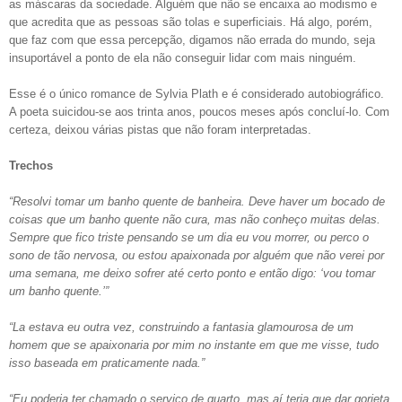
as máscaras da sociedade. Alguém que não se encaixa ao modismo e
que acredita que as pessoas são tolas e superficiais. Há algo, porém,
que faz com que essa percepção, digamos não errada do mundo, seja
insuportável a ponto de ela não conseguir lidar com mais ninguém.
Esse é o único romance de Sylvia Plath e é considerado autobiográfico.
A poeta suicidou-se aos trinta anos, poucos meses após concluí-lo. Com
certeza, deixou várias pistas que
não foram
interpreta
das
.
Trechos
“Resolvi tomar um banho quente de banheira. Deve haver um bocado de
coisas que um banho quente não cura, mas não conheço muitas delas.
Sempre que fico triste pensando se um dia eu vou morrer, ou perco o
sono de tão nervosa, ou estou apaixonada por alguém que não verei por
uma semana, me deixo sofrer até certo ponto e então digo: ‘vou tomar
um banho quente.’”
“La estava eu outra vez, construindo a fantasia glamourosa de um
homem que se apaixonaria por mim no instante em que me visse, tudo
isso baseada em praticamente nada.”
“Eu poderia ter chamado o serviço de quarto, mas aí teria que dar gorjeta