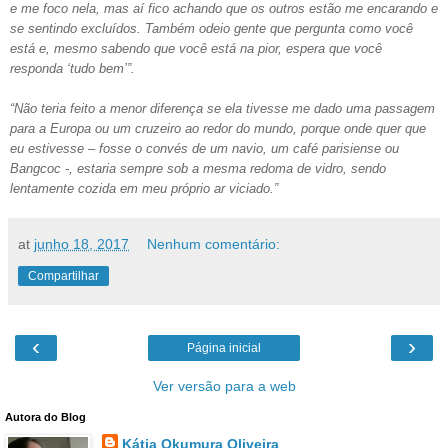
e me foco nela, mas aí fico achando que os outros estão me encarando e
se sentindo excluídos. Também odeio gente que pergunta como você
está e, mesmo sabendo que você está na pior, espera que você
responda ‘tudo bem’”.
“Não teria feito a menor diferença se ela tivesse me dado uma passagem
para a Europa ou um cruzeiro ao redor do mundo, porque onde quer que
eu estivesse – fosse o convés de um navio, um café parisiense ou
Bangcoc -, estaria sempre sob a mesma redoma de vidro, sendo
lentamente cozida em meu próprio ar viciado.”
at
junho 18, 2017
Nenhum comentário:
Compartilhar
‹
›
Página inicial
Ver versão para a web
Autora do Blog
Kátia Okumura Oliveira