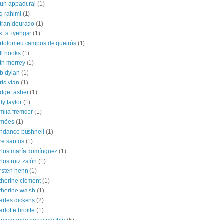
jun appadurai
(1)
iq rahimi
(1)
tran dourado
(1)
 k. s. iyengar
(1)
rtolomeu campos de queirós
(1)
ll hooks
(1)
th morrey
(1)
b dylan
(1)
ris vian
(1)
idget asher
(1)
lly taylor
(1)
mila fremder
(1)
amões
(1)
ndance bushnell
(1)
re santos
(1)
rlos maría domínguez
(1)
rlos ruiz zafón
(1)
rsten henn
(1)
therine clément
(1)
therine walsh
(1)
arles dickens
(2)
arlotte brontë
(1)