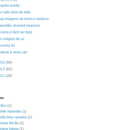
spine poetry
o lado bom da vida
as imagens de livros e motivos
perdão, leonard peacock
como é fácil ser feliz
o mágico de oz
sonho #2
deixe a neve cair
013
(56)
012
(62)
011
(26)
res
.finn
(1)
hille mbembe
(1)
olfo bioy casares
(1)
riana falcão
(1)
riana lisboa
(1)