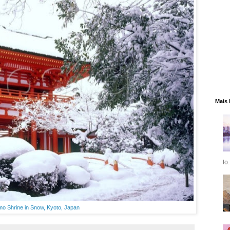
Mais 
lo.
o Shrine in Snow, Kyoto, Japan