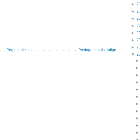
►
2
►
2
►
2
►
2
►
2
►
2
►
2
Página inicial
Postagem mais antiga
▼
2