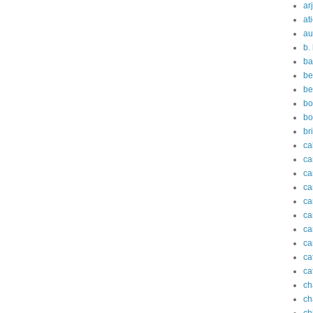
ar
at
au
b.
ba
be
be
bo
bo
br
ca
ca
c
ca
ca
ca
ca
ca
ca
ca
ch
ch