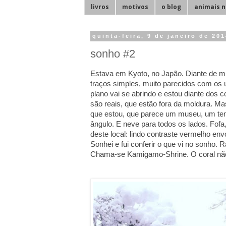
livros
motivos
o blog
animais n
quinta-feira, 9 de janeiro de 20
sonho #2
Estava em Kyoto, no Japão. Diante de mim
traços simples, muito parecidos com os 
plano vai se abrindo e estou diante dos 
são reais, que estão fora da moldura. Ma
que estou, que parece um museu, um temp
ângulo. E neve para todos os lados. Fo
deste local: lindo contraste vermelho env
Sonhei e fui conferir o que vi no sonho.
Chama-se Kamigamo-Shrine. O coral não 