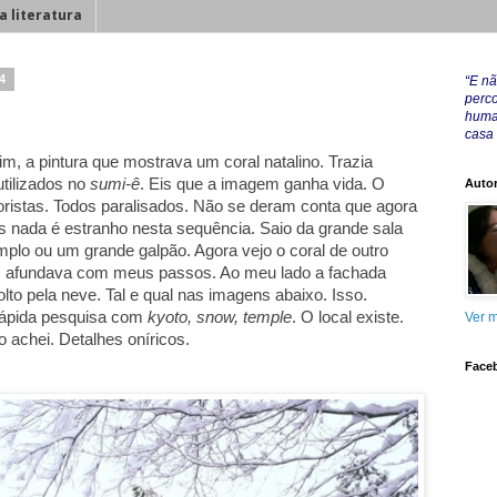
a literatura
14
“E nã
perco
huma
casa
, a pintura que mostrava um coral natalino. Trazia
utilizados no
sumi-ê
. Eis que a imagem ganha vida. O
Autor
coristas. Todos paralisados. Não se deram conta que agora
s nada é estranho nesta sequência. Saio da grande sala
lo ou um grande galpão. Agora vejo o coral de outro
fa, afundava com meus passos. Ao meu lado a fachada
olto pela neve. Tal e qual nas imagens abaixo. Isso.
 Rápida pesquisa com
kyoto, snow, temple
. O local existe.
Ver m
achei. Detalhes oníricos.
Face