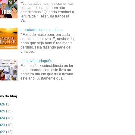
"Nunca sabemos nos comunicar
com aqueles em quem não
acreditamos." Quando terminei a
leitura de " Três ", da francesa
Va...
os catadores de conchas
" Foi tudo muito bom, em cada
sentido da palavra. E, nesta vida,
nada que seja bom é realmente
perdido. Fica fazendo parte de
uma pe...
meu avô português
Foi uma feliz coincidência eu ter
me deparado com este livro no
primeiro dia em que fui à livraria
este ano. Justamente qua...
vo do blog
026
(3)
025
(25)
024
(18)
023
(18)
022
(13)