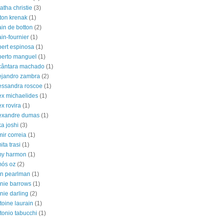
atha christie
(3)
lton krenak
(1)
ain de botton
(2)
ain-fournier
(1)
bert espinosa
(1)
berto manguel
(1)
cântara machado
(1)
ejandro zambra
(2)
essandra roscoe
(1)
ex michaelides
(1)
ex rovira
(1)
exandre dumas
(1)
ka joshi
(3)
mir correia
(1)
ita trasi
(1)
y harmon
(1)
ós oz
(2)
n pearlman
(1)
nie barrows
(1)
nie darling
(2)
toine laurain
(1)
tonio tabucchi
(1)