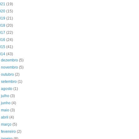
021
(19)
020
(15)
019
(21)
018
(20)
017
(22)
016
(24)
015
(41)
014
(43)
►
dezembro
(5)
►
novembro
(5)
►
outubro
(2)
►
setembro
(1)
►
agosto
(1)
►
julho
(3)
►
junho
(4)
►
maio
(3)
►
abril
(4)
►
março
(5)
►
fevereiro
(2)
▼
janeiro
(8)