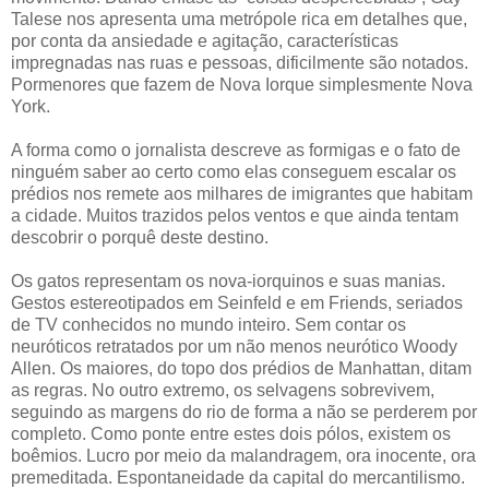
Talese nos apresenta uma metrópole rica em detalhes que,
por conta da ansiedade e agitação, características
impregnadas nas ruas e pessoas, dificilmente são notados.
Pormenores que fazem de Nova Iorque simplesmente Nova
York.
A forma como o jornalista descreve as formigas e o fato de
ninguém saber ao certo como elas conseguem escalar os
prédios nos remete aos milhares de imigrantes que habitam
a cidade. Muitos trazidos pelos ventos e que ainda tentam
descobrir o porquê deste destino.
Os gatos representam os nova-iorquinos e suas manias.
Gestos estereotipados em Seinfeld e em Friends, seriados
de TV conhecidos no mundo inteiro. Sem contar os
neuróticos retratados por um não menos neurótico Woody
Allen. Os maiores, do topo dos prédios de Manhattan, ditam
as regras. No outro extremo, os selvagens sobrevivem,
seguindo as margens do rio de forma a não se perderem por
completo. Como ponte entre estes dois pólos, existem os
boêmios. Lucro por meio da malandragem, ora inocente, ora
premeditada. Espontaneidade da capital do mercantilismo.