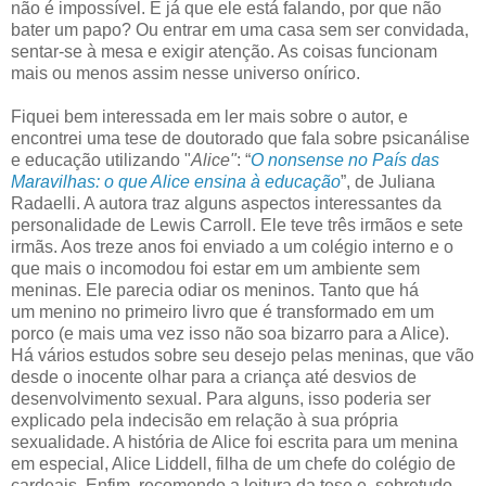
não é impossível. E já que ele está falando, por que não
bater um papo? Ou entrar em uma casa sem ser convidada,
sentar-se à mesa e exigir atenção. As coisas funcionam
mais ou menos assim nesse universo onírico.
Fiquei bem interessada em ler mais sobre o autor, e
encontrei uma tese de doutorado que fala sobre psicanálise
e educação utilizando "
Alice"
: “
O nonsense no País das
Maravilhas: o que Alice ensina à educação
”, de Juliana
Radaelli. A autora traz alguns aspectos interessantes da
personalidade de Lewis Carroll. Ele teve três irmãos e sete
irmãs. Aos treze anos foi enviado a um colégio interno e o
que mais o incomodou foi estar em um ambiente sem
meninas. Ele parecia odiar os meninos. Tanto que há
um menino no primeiro livro que é transformado em um
porco (e mais uma vez isso não soa bizarro para a Alice).
Há vários estudos sobre seu desejo pelas meninas, que vão
desde o inocente olhar para a criança até desvios de
desenvolvimento sexual. Para alguns, isso poderia ser
explicado pela indecisão em relação à sua própria
sexualidade. A história de Alice foi escrita para um menina
em especial, Alice Liddell, filha de um chefe do colégio de
cardeais. Enfim, recomendo a leitura da tese e, sobretudo,