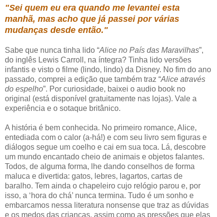
"Sei quem eu era quando me levantei esta
manhã, mas acho que já passei por várias
mudanças desde então."
Sabe que nunca tinha lido “
Alice no País das Maravilhas
”,
do inglês Lewis Carroll, na íntegra? Tinha lido versões
infantis e visto o filme (lindo, lindo) da Disney. No fim do ano
passado, comprei a edição que também traz “
Alice através
do espelho
”. Por curiosidade, baixei o audio book no
original (está disponível gratuitamente nas lojas). Vale a
experiência e o sotaque britânico.
A história é bem conhecida. No primeiro romance, Alice,
entediada com o calor (a-há!) e com seu livro sem figuras e
diálogos segue um coelho e cai em sua toca. Lá, descobre
um mundo encantado cheio de animais e objetos falantes.
Todos, de alguma forma, lhe dando conselhos de forma
maluca e divertida: gatos, lebres, lagartos, cartas de
baralho. Tem ainda o chapeleiro cujo relógio parou e, por
isso, a ‘hora do chá’ nunca termina. Tudo é um sonho e
embarcamos nessa literatura nonsense que traz as dúvidas
e os medos das crianças, assim como as pressões que elas