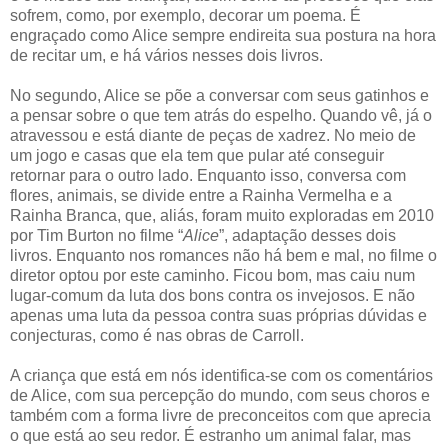
sofrem, como, por exemplo, decorar um poema. É
engraçado como Alice sempre endireita sua postura na hora
de recitar um, e há vários nesses dois livros.
No segundo, Alice se põe a conversar com seus gatinhos e
a pensar sobre o que tem atrás do espelho. Quando vê, já o
atravessou e está diante de peças de xadrez. No meio de
um jogo e casas que ela tem que pular até conseguir
retornar para o outro lado. Enquanto isso, conversa com
flores, animais, se divide entre a Rainha Vermelha e a
Rainha Branca, que, aliás, foram muito exploradas em 2010
por Tim Burton no filme “
Alice
”, adaptação desses dois
livros. Enquanto nos romances não há bem e mal, no filme o
diretor optou por este caminho. Ficou bom, mas caiu num
lugar-comum da luta dos bons contra os invejosos. E não
apenas uma luta da pessoa contra suas próprias dúvidas e
conjecturas, como é nas obras de Carroll.
A criança que está em nós identifica-se com os comentários
de Alice, com sua percepção do mundo, com seus choros e
também com a forma livre de preconceitos com que aprecia
o que está ao seu redor. É estranho um animal falar, mas