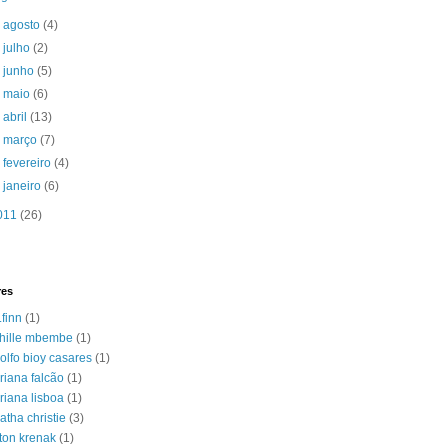
►
agosto
(4)
►
julho
(2)
►
junho
(5)
►
maio
(6)
►
abril
(13)
►
março
(7)
►
fevereiro
(4)
►
janeiro
(6)
011
(26)
res
.finn
(1)
hille mbembe
(1)
olfo bioy casares
(1)
riana falcão
(1)
riana lisboa
(1)
atha christie
(3)
lton krenak
(1)