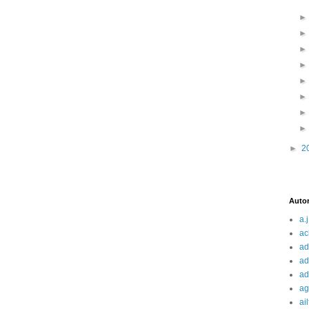
►
2
Auto
a.j
ac
ad
ad
ad
ag
ai