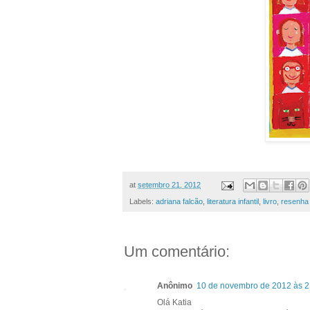
at
setembro 21, 2012
Labels:
adriana falcão
,
literatura infantil
,
livro
,
resenha
Um comentário:
Anônimo
10 de novembro de 2012 às 2
Olá Katia