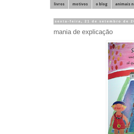
livros
motivos
o blog
animais n
sexta-feira, 21 de setembro de 
mania de explicação