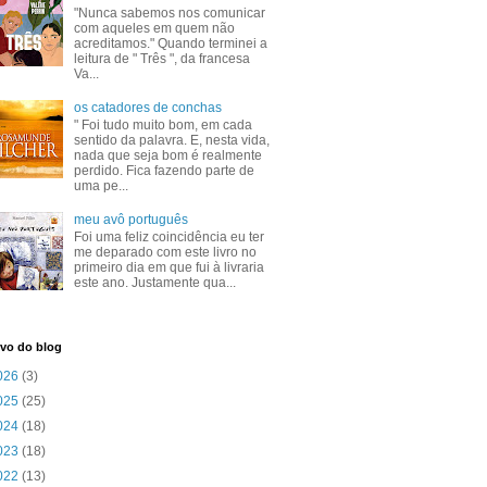
"Nunca sabemos nos comunicar
com aqueles em quem não
acreditamos." Quando terminei a
leitura de " Três ", da francesa
Va...
os catadores de conchas
" Foi tudo muito bom, em cada
sentido da palavra. E, nesta vida,
nada que seja bom é realmente
perdido. Fica fazendo parte de
uma pe...
meu avô português
Foi uma feliz coincidência eu ter
me deparado com este livro no
primeiro dia em que fui à livraria
este ano. Justamente qua...
vo do blog
026
(3)
025
(25)
024
(18)
023
(18)
022
(13)