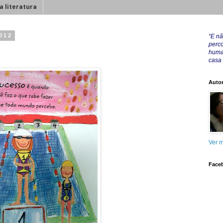
a literatura
2012
“E nã
perco
huma
casa
Autor
Ver m
Face