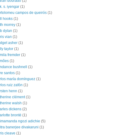
tran dourado
(1)
 k. s. iyengar
(1)
rtolomeu campos de queirós
(1)
ll hooks
(1)
th morrey
(1)
b dylan
(1)
ris vian
(1)
idget asher
(1)
lly taylor
(1)
mila fremder
(1)
amões
(1)
ndance bushnell
(1)
re santos
(1)
rlos maría domínguez
(1)
rlos ruiz zafón
(1)
rsten henn
(1)
therine clément
(1)
therine walsh
(1)
arles dickens
(2)
arlotte brontë
(1)
imamanda ngozi adichie
(5)
itra banerjee divakaruni
(1)
ris cleave
(1)