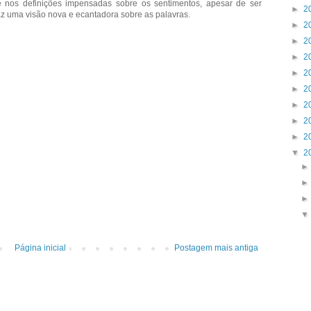
 e nos definições impensadas sobre os sentimentos, apesar de ser
►
2
traz uma visão nova e ecantadora sobre as palavras.
►
2
►
2
►
2
►
2
►
2
►
2
►
2
►
2
▼
2
Página inicial
Postagem mais antiga