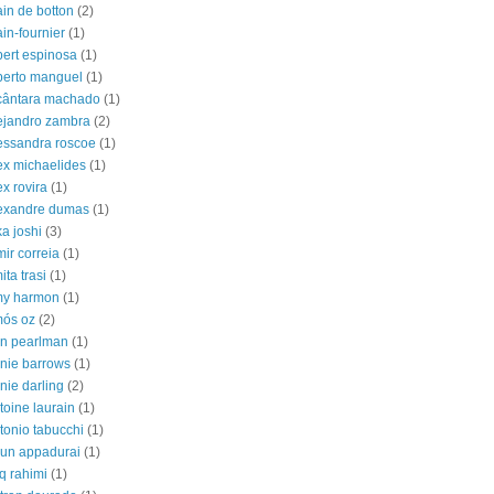
ain de botton
(2)
ain-fournier
(1)
bert espinosa
(1)
berto manguel
(1)
cântara machado
(1)
ejandro zambra
(2)
essandra roscoe
(1)
ex michaelides
(1)
ex rovira
(1)
exandre dumas
(1)
ka joshi
(3)
mir correia
(1)
ita trasi
(1)
y harmon
(1)
ós oz
(2)
n pearlman
(1)
nie barrows
(1)
nie darling
(2)
toine laurain
(1)
tonio tabucchi
(1)
jun appadurai
(1)
iq rahimi
(1)