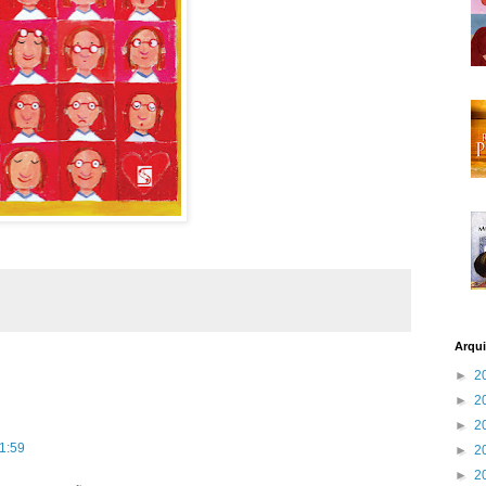
Arqui
►
2
►
2
►
2
1:59
►
2
►
2