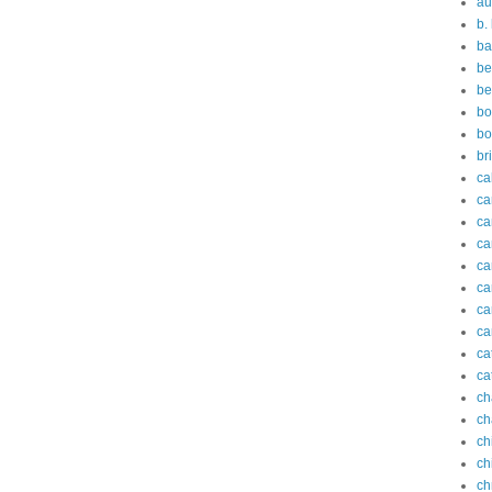
au
b.
ba
be
be
bo
bo
br
ca
ca
c
ca
ca
ca
ca
ca
ca
ca
ch
ch
ch
ch
ch