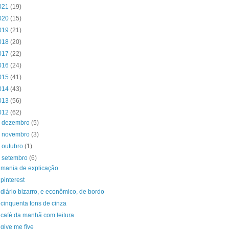
021
(19)
020
(15)
019
(21)
018
(20)
017
(22)
016
(24)
015
(41)
014
(43)
013
(56)
012
(62)
►
dezembro
(5)
►
novembro
(3)
►
outubro
(1)
▼
setembro
(6)
mania de explicação
pinterest
diário bizarro, e econômico, de bordo
cinquenta tons de cinza
café da manhã com leitura
give me five