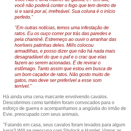
você não poderá conter o fogo que tem dentro de
si e sairá por aí, irrefreável. Sua coluna é o início
perfeito."
"Em outras notícias, temos uma infestação de
ratos. Eu os ouço correr por trás das paredes e
pela chaminé. Estremeço ao ouvir o arranhar das
horríveis patinhas deles. Mills colocou
armadilhas, e posso dizer que não há nada mais
desagradável do que o paf e o crac que elas
fazem ao serem acionadas. É de revirar o
estômago. Tanto assim que estou em busca de
um bom caçador de ratos. Não gosto muito de
gatos, mas deve ser preferível a esse som
terrível."
Há ainda uma cena marcante envolvendo cavalos.
Descobrimos como também foram convocados para o
esforço de guerra e acompanhamos a angústia do irmão de
Evie, preocupado com seus animais.
"Falando em casa, seus cavalos foram levados para algum
lugar? Will se preocupa com Shylock e Hamlet. Vimos as