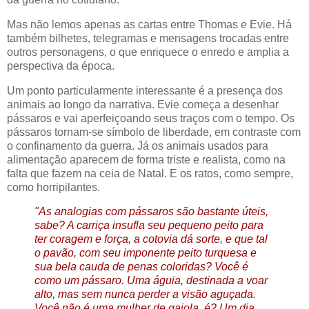
Mas não lemos apenas as cartas entre Thomas e Evie. Há
também bilhetes, telegramas e mensagens trocadas entre
outros personagens, o que enriquece o enredo e amplia a
perspectiva da época.
Um ponto particularmente interessante é a presença dos
animais
ao longo da narrativa. Evie começa a desenhar
pássaros e vai aperfeiçoando seus traços com o tempo. Os
pássaros tornam-se símbolo de liberdade, em contraste com
o confinamento da guerra. Já os animais usados para
alimentação aparecem de forma triste e realista, como na
falta que fazem na ceia de Natal. E os ratos, como sempre,
como horripilantes.
"As analogias com pássaros são bastante úteis,
sabe? A carriça insufla seu pequeno peito para
ter coragem e força, a cotovia dá sorte, e que tal
o pavão, com seu imponente peito turquesa e
sua bela cauda de penas coloridas? Você é
como um pássaro. Uma águia, destinada a voar
alto, mas sem nunca perder a visão aguçada.
Você não é uma mulher de gaiola, é? Um dia,