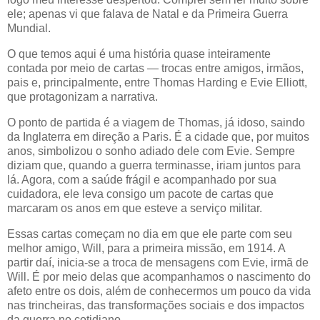
ele; apenas vi que falava de
Natal
e da
Primeira Guerra
Mundial
.
O que temos aqui é uma história quase inteiramente
contada por meio de
cartas
— trocas entre amigos, irmãos,
pais e, principalmente, entre
Thomas Harding e Evie Elliott
,
que protagonizam a narrativa.
O ponto de partida é a viagem de Thomas, já idoso, saindo
da Inglaterra em direção a Paris. É a cidade que, por muitos
anos, simbolizou o sonho adiado dele com Evie. Sempre
diziam que, quando a guerra terminasse, iriam juntos para
lá. Agora, com a saúde frágil e acompanhado por sua
cuidadora, ele leva consigo um pacote de cartas que
marcaram os anos em que esteve a serviço militar.
Essas cartas começam no dia em que ele parte com seu
melhor amigo, Will, para a primeira missão, em 1914. A
partir daí, inicia-se a troca de mensagens com Evie, irmã de
Will. É por meio delas que acompanhamos o nascimento do
afeto entre os dois, além de conhecermos um pouco da vida
nas trincheiras, das transformações sociais e dos impactos
da guerra no cotidiano.