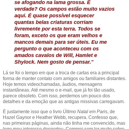
se afogando na lama grossa. É
verdade? Os campos estão muito vazios
aqui. É quase possível esquecer
quantas belas criaturas corriam
livremente por esta terra. Todos se
foram, exceto os que eram velhos e
mancos demais para ser úteis. Eu me
pergunto o que aconteceu com os
amados cavalos de Will, Hamlet e
Shylock. Nem gosto de pensar."
Lá se foi o tempo em que a troca de cartas era a principal
forma de manter contato com amigos ou familiares distantes.
Hoje temos videochamadas, áudios, mensagens
instantâneas. Até mesmo o e-mail, que já foi tão usado,
parece obsoleto. Com isso, perdemos um pouco dos
detalhes e da emoção que as antigas missivas carregavam.
É justamente isso que
o livro
Último Natal em Paris
, de
Hazel Gaynor e Heather Webb
, recupera. Confesso que,
nas primeiras páginas, ainda não tinha me convencido, mas
logo meu interesse despertou. Comprei sem ler muito sobre