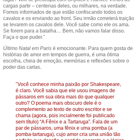
cargas partir – centenas deles, ou milhares, na verdade.
Fomos informados de que estão confiscando todos os
cavalos e os enviando ao front. Seu irmão cometerá traição
se levarem os cavalos dele. Você sabe como ele os ama.
Se forem para a batalha… Bem, não vamos falar disso.
Faça o que puder."
Último Natal em Paris
é emocionante. Para quem gosta de
histórias de amor em tempos de guerra
, é uma ótima
escolha, cheia de emoção, memórias e reflexões sobre o
poder das cartas.
"Você conhece minha paixão por Shakespeare,
é claro. Você sabia que ele usou imagens de
pássaros em sua obra mais do que qualquer
outro? O poema mais obscuro dele é o
complemento ao texto de outro escritor e se
chama (agora, pois incialmente foi publicado
sem título) “A Fênix e a Tartaruga”. Fala de um
par de pássaros, uma fênix e uma pomba (a
pomba-tartaruga), cujo amor cria uma união tão