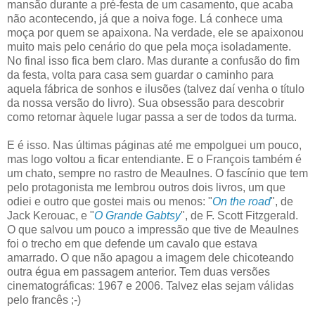
mansão durante a pré-festa de um casamento, que acaba
não acontecendo, já que a noiva foge. Lá conhece uma
moça por quem se apaixona. Na verdade, ele se apaixonou
muito mais pelo cenário do que pela moça isoladamente.
No final isso fica bem claro. Mas durante a confusão do fim
da festa, volta para casa sem guardar o caminho para
aquela fábrica de sonhos e ilusões (talvez daí venha o título
da nossa versão do livro). Sua obsessão para descobrir
como retornar àquele lugar passa a ser de todos da turma.
E é isso. Nas últimas páginas até me empolguei um pouco,
mas logo voltou a ficar entendiante. E o François também é
um chato, sempre no rastro de Meaulnes. O fascínio que tem
pelo protagonista me lembrou outros dois livros, um que
odiei e outro que gostei mais ou menos: "
On the road
", de
Jack Kerouac, e "
O Grande Gabtsy
", de F. Scott Fitzgerald.
O que salvou um pouco a impressão que tive de Meaulnes
foi o trecho em que defende um cavalo que estava
amarrado. O que não apagou a imagem dele chicoteando
outra égua em passagem anterior. Tem duas versões
cinematográficas: 1967 e 2006. Talvez elas sejam válidas
pelo francês ;-)