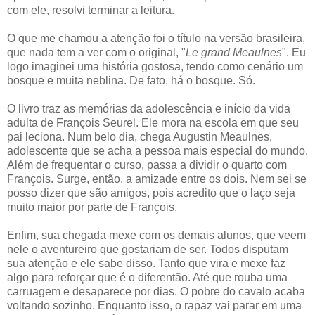
com ele, resolvi terminar a leitura.
O que me chamou a atenção foi o título na versão brasileira,
que nada tem a ver com o original, "
Le grand Meaulnes
". Eu
logo imaginei uma história gostosa, tendo como cenário um
bosque e muita neblina. De fato, há o bosque. Só.
O livro traz as memórias da adolescência e início da vida
adulta de François Seurel. Ele mora na escola em que seu
pai leciona. Num belo dia, chega Augustin Meaulnes,
adolescente que se acha a pessoa mais especial do mundo.
Além de frequentar o curso, passa a dividir o quarto com
François. Surge, então, a amizade entre os dois. Nem sei se
posso dizer que são amigos, pois acredito que o laço seja
muito maior por parte de François.
Enfim, sua chegada mexe com os demais alunos, que veem
nele o aventureiro que gostariam de ser. Todos disputam
sua atenção e ele sabe disso. Tanto que vira e mexe faz
algo para reforçar que é o diferentão. Até que rouba uma
carruagem e desaparece por dias. O pobre do cavalo acaba
voltando sozinho. Enquanto isso, o rapaz vai parar em uma