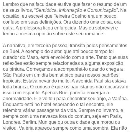
Lembro que na faculdade eu tive que fazer o resumo de um
de seus livros, “
Semiótica, Informação e Comunicação
”. Na
ocasião, eu escrevi que Teixeira Coelho era um pouco
confuso em suas definições. Ora dizendo uma coisa, ora
outra. A professora ficou enfurecida. Mas eu sobrevivi e
tenho a mesma opinião sobre este seu romance.
A narrativa, em terceira pessoa, transita pelos pensamentos
de Buel. A exemplo do autor, que até pouco tempo foi
curador do Masp, está envolvido com a arte. Tanto que suas
reflexões estão sempre relacionadas a alguma exposição
ou pintura. Começamos a acompanhá-lo quando chega a
São Paulo em um dia bem atípico para nossos padrões
tropicais. Estava nevando muito. A avenida Paulista estava
toda branca. O curioso é que os paulistanos não encaravam
isso com espanto. Apenas Buel parecia enxergar a
anormalidade. Ele voltou para encontrar seu anjo, a Valéria.
Enquanto está no hotel esperando o tal encontro, ele
relembra várias passagens da vida. Sempre no inverno, e
sempre com uma nevasca fora do comum, seja em Paris,
Londres, Berlim, Munique ou outra cidade que morou ou
visitou. Valéria aparece sempre como uma sombra. Ela não