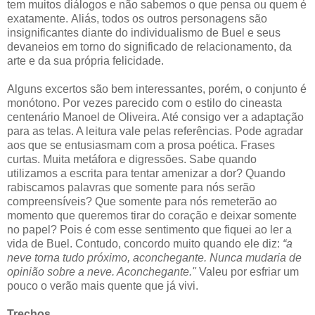
tem muitos diálogos e não sabemos o que pensa ou quem é
exatamente.
Aliás, todos os outros personagens são
insignificantes diante do individualismo de Buel e seus
devaneios
em torno do significado de relacionamento, da
arte e da sua própria felicidade.
Alguns excertos são bem interessantes, porém, o conjunto é
monótono. Por vezes parecido com o estilo do cineasta
centenário Manoel de Oliveira. Até consigo ver a adaptação
para as telas. A leitura vale pelas referências. Pode agradar
aos que se entusiasmam com a prosa poética. Frases
curtas. Muita metáfora e digressões. Sabe quando
utilizamos a escrita para tentar amenizar a dor? Quando
rabiscamos palavras que somente para nós serão
compreensíveis? Que somente para nós remeterão ao
momento que queremos tirar do coração e deixar somente
no papel? Pois é com esse sentimento que fiquei ao ler a
vida de Buel.
Contudo, concordo muito quando ele diz:
“a
neve torna tudo próximo, aconchegante. Nunca mudaria de
opinião sobre a neve. Aconchegante."
Valeu por esfriar um
pouco o verão mais quente que já vivi.
Trechos