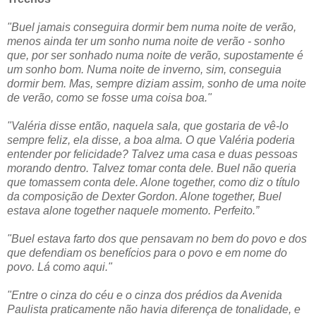
"
Buel
jamais conseguira dormir bem numa noite de verão,
menos ainda ter um sonho numa noite de verão - sonho
que, por ser sonhado numa noite de verão, supostamente é
um sonho bom. Numa noite de inverno, sim, conseguia
dormir bem. Mas, sempre diziam assim, sonho de uma noite
de verão, como se fosse uma coisa boa."
"
Valéria disse então, naquela sala, que gostaria de vê-lo
sempre feliz, ela disse, a boa alma. O que Valéria poderia
entender por felicidade? Talvez uma casa e duas pessoas
morando dentro. Talvez tomar conta dele.
Buel
não queria
que tomassem conta dele.
Alone
together
, como diz o título
da composição de Dexter Gordon.
Alone
together
,
Buel
estava
alone
together
naquele momento. Perfeito.
”
"
Buel
estava farto dos que pensavam no bem do povo e dos
que defendiam os benefícios para o povo e em nome do
povo. Lá como aqui."
"Entre o cinza do céu e o cinza dos prédios da Avenida
Paulista praticamente não havia diferença de tonalidade, e