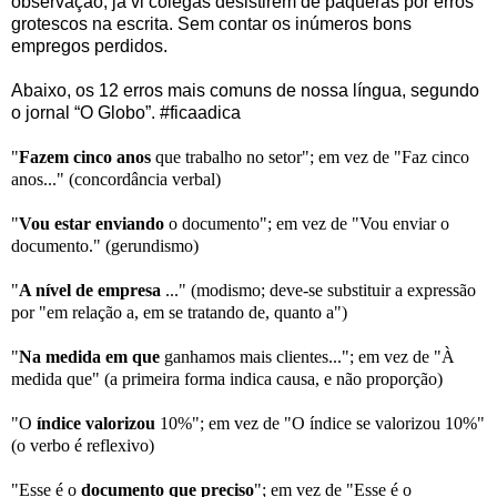
observação, já vi colegas desistirem de paqueras por erros
grotescos na escrita. Sem contar os inúmeros bons
empregos perdidos.
Abaixo, os 12 erros mais comuns de nossa língua, segundo
o jornal “
O Globo
”. #ficaadica
"
Fazem cinco anos
que trabalho no setor"; em vez de "Faz cinco
anos..." (concordância verbal)
"
Vou estar enviando
o documento"; em vez de "Vou enviar o
documento." (gerundismo)
"
A nível de empresa
..." (modismo; deve-se substituir a expressão
por "em relação a, em se tratando de, quanto a")
"
Na medida em que
ganhamos mais clientes..."; em vez de "À
medida que" (a primeira forma indica causa, e não proporção)
"O
índice valorizou
10%"; em vez de "O índice se valorizou 10%"
(o verbo é reflexivo)
"Esse é o
documento que preciso
"; em vez de "Esse é o