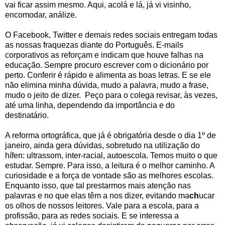
vai ficar assim mesmo. Aqui, acolá e lá, já vi visinho,
encomodar, análize.
O Facebook, Twitter e demais redes sociais entregam todas
as nossas fraquezas diante do Português. E-mails
corporativos as reforçam e indicam que houve falhas na
educação. Sempre procuro escrever com o dicionário por
perto. Conferir é rápido e alimenta as boas letras. E se ele
não elimina minha dúvida, mudo a palavra, mudo a frase,
mudo o jeito de dizer. Peço para o colega revisar, às vezes,
até uma linha, dependendo da importância e do
destinatário.
A reforma ortográfica, que já é obrigatória desde o dia 1º de
janeiro, ainda gera dúvidas, sobretudo na utilização do
hífen: ultrassom, inter-racial, autoescola. Temos muito o que
estudar. Sempre. Para isso, a leitura é o melhor caminho. A
curiosidade e a força de vontade são as melhores escolas.
Enquanto isso, que tal prestarmos mais atenção nas
palavras e no que elas têm a nos dizer, evitando ma
ch
ucar
os olhos de nossos leitores. Vale para a escola, para a
profissão, para as redes sociais. E se interessa a