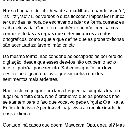
Nossa língua é difícil, cheia de armadilhas: quando usar “ç”,
“ss”, “z”, “sc”? E os verbos e suas flexões? Impossível nunca
ter dúvidas na hora de escrever ou falar da forma correta: eu
caibo, ele varia. Concordo, também, que não precisamos
conhecer todas as regras que determinam os acentos
ortográficos, como aquela que define que as proparoxítonas
são acentuadas: árvore, mágica etc.
Da mesma forma, não condeno as escapadelas por erro de
digitação, desde que esses desvios não ocupem o texto
inteiro: paixõa, por exemplo. Sabemos que foi um leve
deslize ao digitar a palavra que simboliza um dos
sentimentos mais ardentes.
Não costumo julgar, com tanta frequência, vírgulas fora do
lugar ou a falta dela. Não é problema que as pessoas não
se atentem para o fato que vocativo pede vírgula: Olá, Kátia.
Enfim, tudo isso é perdoável, haja vista a complexidade de
nosso idioma.
Contudo, há casos que doem. Maxucam. Ops, doeu aí? Mas