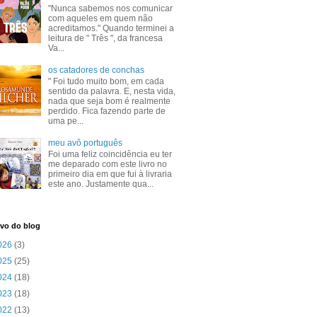
"Nunca sabemos nos comunicar
com aqueles em quem não
acreditamos." Quando terminei a
leitura de " Três ", da francesa
Va...
os catadores de conchas
" Foi tudo muito bom, em cada
sentido da palavra. E, nesta vida,
nada que seja bom é realmente
perdido. Fica fazendo parte de
uma pe...
meu avô português
Foi uma feliz coincidência eu ter
me deparado com este livro no
primeiro dia em que fui à livraria
este ano. Justamente qua...
vo do blog
026
(3)
025
(25)
024
(18)
023
(18)
022
(13)