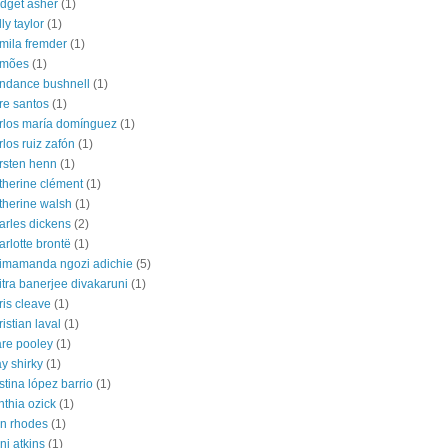
idget asher
(1)
lly taylor
(1)
mila fremder
(1)
amões
(1)
ndance bushnell
(1)
re santos
(1)
rlos maría domínguez
(1)
rlos ruiz zafón
(1)
rsten henn
(1)
therine clément
(1)
therine walsh
(1)
arles dickens
(2)
arlotte brontë
(1)
imamanda ngozi adichie
(5)
itra banerjee divakaruni
(1)
ris cleave
(1)
ristian laval
(1)
are pooley
(1)
ay shirky
(1)
istina lópez barrio
(1)
nthia ozick
(1)
n rhodes
(1)
ni atkins
(1)