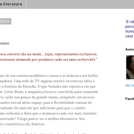
a literatura
 2011
“E nã
perco
huma
casa
nsumo
Autor
nca estivera tão na moda... lojas, representantes exclusivos,
estonteante demanda por produtos cada vez mais recherchés”
ste de sua carreira acadêmica e passa a se dedicar a um hobby
adeira. Uma rede de TV inglesa resolve investir na idéia e
Ver m
a história da filosofia. O que Solanka não esperava era que
ais. Little Brain, a simpática boneca concebida para comandar
ia caído nas graças da grande massa, atingindo um sucesso
Face
nador inicial abriu espaço para a flexibilidade natural do
resultado foi mais do que suficiente para que o criador
mo enfrentar a fúria que o dominava cada vez mais, fazendo-
naturada
? A fuga parece ser a melhor alternativa. Seu
al e multiétnico da América
.