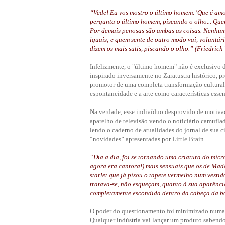
“Vede! Eu vos mostro o último homem. 'Que é amo
pergunta o último homem, piscando o olho... Que
Por demais penosas são ambas as coisas. Nenhum
iguais; e quem sente de outro modo vai, voluntár
dizem os mais sutis, piscando o olho.” (
Friedrich 
Infelizmente, o "último homem" não é exclusivo d
inspirado inversamente no Zaratustra histórico, pr
promotor de uma completa transformação cultural,
espontaneidade e a arte como características essen
Na verdade, esse indivíduo desprovido de motivaç
aparelho de televisão vendo o noticiário camuflad
lendo o caderno de atualidades do jornal de sua 
“novidades” apresentadas por Little Brain.
“Dia a dia, foi se tornando uma criatura do micro
agora era cantora!) mais sensuais que os de Mad
starlet que já pisou o tapete vermelho num vestid
tratava-se, não esqueçam, quanto à sua aparênci
completamente escondida dentro da cabeça da bo
O poder do questionamento foi minimizado numa 
Qualquer indústria vai lançar um produto sabendo