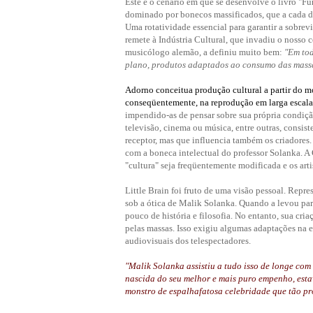
Este é o cenário em que se desenvolve o livro "Fú
dominado por bonecos massificados, que a cada d
Uma rotatividade essencial para garantir a sobre
remete à Indústria Cultural, que invadiu o nosso
musicólogo alemão, a definiu muito bem:
"Em tod
plano, produtos adaptados ao consumo das mass
Adorno conceitua produção cultural a partir do m
conseqüentemente, na reprodução em larga escala
impendido-as de pensar sobre sua própria condição
televisão, cinema ou música, entre outras, consi
receptor, mas que influencia também os criadores
com a boneca intelectual do professor Solanka. A
"cultura" seja freqüentemente modificada e os arti
Little Brain foi fruto de uma visão pessoal. Rep
sob a ótica de Malik Solanka. Quando a levou para
pouco de história e filosofia. No entanto, sua cri
pelas massas. Isso exigiu algumas adaptações na e
audiovisuais dos telespectadores.
"Malik Solanka assistiu a tudo isso de longe com
nascida do seu melhor e mais puro empenho, estav
monstro de espalhafatosa celebridade que tão p