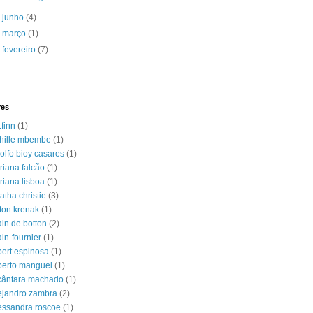
►
junho
(4)
►
março
(1)
►
fevereiro
(7)
res
.finn
(1)
hille mbembe
(1)
olfo bioy casares
(1)
riana falcão
(1)
riana lisboa
(1)
atha christie
(3)
lton krenak
(1)
ain de botton
(2)
ain-fournier
(1)
bert espinosa
(1)
berto manguel
(1)
cântara machado
(1)
ejandro zambra
(2)
essandra roscoe
(1)