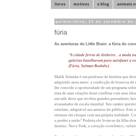
livros
motivos
o blog
animais n
quinta-feira, 22 de setembro de
fúria
As aventuras de Little Brain: a fúria do co
"A cidade fervia de dinheiro... a moda nu
galerias batalhavam para satisfazer a 
(Fúria, Salman Rushdie)
Malik Solanka é um professor de história que desi
adquirido anos antes: a confecção de bonecos de m
lhe concede a oportunidade de um programa sobre 
uma de suas criações fosse conflitar com seus ide
um talk show que recebia grandes pensadores, hav
avassalador de escala mundial. Seu caráter questio
estrelato, adaptável aos anseios do público. Este 
entrasse em choque com sua própria realidade. Co
o perder a razão? Poderia ele livrar-se da filha
des
destino: Nova York,
o coração econômico, cultur