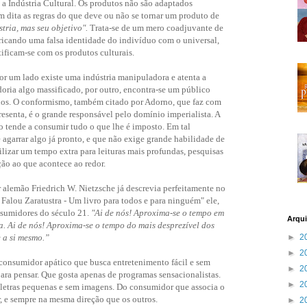
 a Indústria Cultural. Os produtos não são adaptados
m dita as regras do que deve ou não se tornar um produto de
tria, mas seu objetivo".
Trata-se de um mero coadjuvante de
bricando uma falsa identidade do indivíduo com o universal,
ificam-se com os produtos culturais.
por um lado existe uma indústria manipuladora e atenta a
oria algo massificado, por outro, encontra-se um público
pios. O conformismo, também citado por Adorno, que faz com
resenta, é o grande responsável pelo domínio imperialista. A
ico tende a consumir tudo o que lhe é imposto. Em tal
 agarrar algo já pronto, e que não exige grande habilidade de
lizar um tempo extra para leituras mais profundas, pesquisas
ção ao que acontece ao redor.
alemão Friedrich W. Nietzsche já descrevia perfeitamente no
alou Zaratustra - Um livro para todos e para ninguém" ele,
sumidores do século 21.
"Ai de nós! Aproxima-se o tempo em
Arqui
. Ai de nós! Aproxima-se o tempo do mais desprezível dos
 a si mesmo.”
►
2
►
2
 consumidor apático que busca entretenimento fácil e sem
►
2
ara pensar. Que gosta apenas de programas sensacionalistas.
►
2
 letras pequenas e sem imagens. Do consumidor que associa o
 e sempre na mesma direção que os outros.
►
2