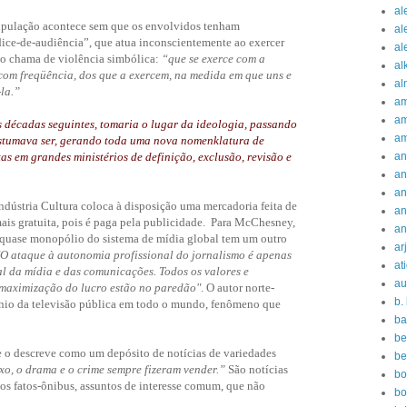
al
nipulação acontece sem que os envolvidos tenham
al
dice-de-audiência”, que atua inconscientemente ao exercer
al
go chama de violência simbólica:
“que se exerce com a
al
 com freqüência, dos que a exercem, na medida em que uns e
al
-la.”
am
am
as décadas seguintes, tomaria o lugar da ideologia, passando
am
ostumava ser, gerando toda uma nova nomenklatura de
as em grandes ministérios de definição, exclusão, revisão e
an
an
an
ndústria Cultura coloca à disposição uma mercadoria feita de
an
ais gratuita, pois é paga pela publicidade.
Para McChesney,
an
 quase monopólio do sistema de mídia global tem um outro
ar
"O ataque à autonomia profissional do jornalismo é apenas
at
l da mídia e das comunicações. Todos os valores e
au
a maximização do lucro estão no paredão"
. O autor norte-
b.
nio da televisão pública em todo o mundo, fenômeno que
ba
be
 o descreve como um depósito de notícias de variedades
be
xo, o drama e o crime sempre fizeram vender.”
São notícias
bo
 os fatos-ônibus, assuntos de interesse comum, que não
bo