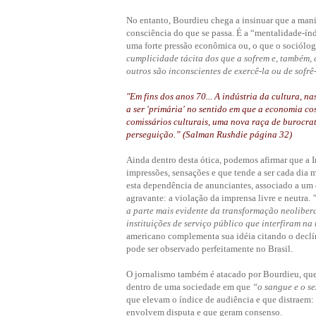
No entanto, Bourdieu chega a insinuar que a ma
consciência do que se passa. É a “mentalidade-ín
uma forte pressão econômica ou, o que o sociólo
cumplicidade tácita dos que a sofrem e, também,
outros são inconscientes de exercê-la ou de sofrê
"Em fins dos anos 70... A indústria da cultura, n
a ser 'primária' no sentido em que a economia c
comissários culturais, uma nova raça de burocrat
perseguição.” (Salman Rushdie página 32)
Ainda dentro desta ótica, podemos afirmar que a I
impressões, sensações e que tende a ser cada dia m
esta dependência de anunciantes, associado a um
agravante: a violação da imprensa livre e neutra.
a parte mais evidente da transformação neolibera
instituições de serviço público que interfiram n
americano complementa sua idéia citando o declí
pode ser observado perfeitamente no Brasil.
O jornalismo também é atacado por Bourdieu, que
dentro de uma sociedade em que
“o sangue e o se
que elevam o índice de audiência e que distraem:
envolvem disputa e que geram consenso.