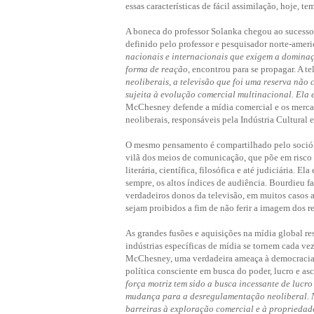
essas características de fácil assimilação, hoje, 
A boneca do professor Solanka chegou ao sucesso 
definido pelo professor e pesquisador norte-am
nacionais e internacionais que exigem a dominaç
forma de reação,
encontrou para se propagar. A te
neoliberais, a televisão que foi uma reserva não
sujeita à evolução comercial multinacional. Ela 
McChesney defende a mídia comercial e os mercad
neoliberais, responsáveis pela Indústria Cultural
O mesmo pensamento é compartilhado pelo sociólo
vilã dos meios de comunicação, que põe em risco à 
literária, científica, filosófica e até judiciária. E
sempre, os altos índices de audiência. Bourdieu fa
verdadeiros donos da televisão, em muitos casos a
sejam proibidos a fim de não ferir a imagem dos r
As grandes fusões e aquisições na mídia global r
indústrias específicas de mídia se tornem cada v
McChesney, uma verdadeira ameaça à democracia, 
política consciente em busca do poder, lucro e as
força motriz tem sido a busca incessante de lucr
mudança para a desregulamentação neoliberal. Na
barreiras à exploração comercial e à proprieda