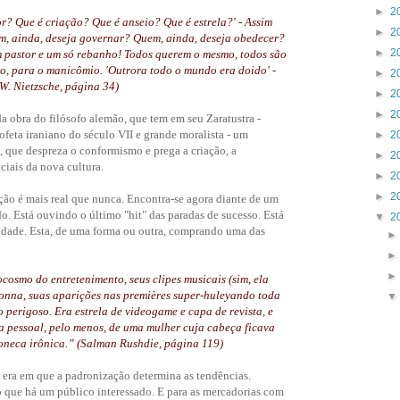
►
2
r? Que é criação? Que é anseio? Que é estrela?' - Assim
►
2
m, ainda, deseja governar? Quem, ainda, deseja obedecer?
►
2
 pastor e um só rebanho! Todos querem o mesmo, todos são
io, para o manicômio. 'Outrora todo o mundo era doido' -
►
2
W. Nietzsche, página 34)
►
2
►
2
a obra do filósofo alemão, que tem em seu Zaratustra -
ofeta iraniano do século VII e grande moralista - um
►
2
 que despreza o conformismo e prega a criação, a
►
2
ciais da nova cultura.
►
2
►
2
ão é mais real que nunca. Encontra-se agora diante de um
o. Está ouvindo o último "hit" das paradas de sucesso. Está
▼
2
cidade. Esta, de uma forma ou outra, comprando uma das
cosmo do entretenimento, seus clipes musicais (sim, ela
onna, suas aparições nas premières super-huleyando toda
o perigoso. Era estrela de videogame e capa de revista, e
a pessoal, pelo menos, de uma mulher cuja cabeça ficava
neca irônica.” (Salman Rushdie, página 119)
era em que a padronização determina as tendências.
 que há um público interessado. E para as mercadorias com