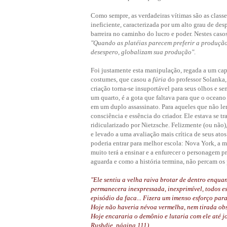
Como sempre, as verdadeiras vítimas são as classe
ineficiente, caracterizada por um alto grau de de
barreira no caminho do lucro e poder. Nestes cas
"Quando as platéias parecem preferir a produção 
desespero, globalizam sua produção"
.
Foi justamente esta manipulação, regada a um cap
costumes, que casou a
fúria
do professor Solanka,
criação torna-se insuportável para seus olhos e 
um quarto, é a gota que faltava para que o ocean
em um duplo assassinato. Para aqueles que não le
consciência e essência do criador. Ele estava se
ridicularizado por Nietzsche. Felizmente (ou não),
e levado a uma avaliação mais crítica de seus ato
poderia entrar para melhor escola: Nova York, a 
muito terá a ensinar e a enfurecer o personagem p
aguarda e como a história termina, não percam os
"Ele sentiu a velha raiva brotar de dentro enquan
permanecera inexpressada, inexprimível, todos es
episódio da faca... Fizera um imenso esforço para
Hoje não haveria névoa vermelha, nem tirada ob
Hoje encararia o demônio e lutaria com ele até jo
Rushdie, página 111)