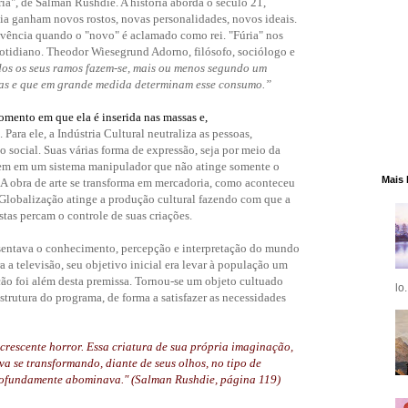
ria", de Salman Rushdie. A história aborda o século 21,
ia ganham novos rostos, novas personalidades, novos ideais.
vivência quando o "novo" é aclamado como rei. "Fúria" nos
 cotidiano. Theodor Wiesegrund Adorno, filósofo, sociólogo e
os os seus ramos fazem-se, mais ou menos segundo um
as e que em grande medida determinam esse consumo.”
omento em que ela é inserida nas massas e,
. Para ele, a Indústria Cultural neutraliza as pessoas,
 social. Suas várias forma de expressão, seja por meio da
stem em um sistema manipulador que não atinge somente o
Mais 
. A obra de arte se transforma em mercadoria, como aconteceu
 Globalização atinge a produção cultural fazendo com que a
stas percam o controle de suas criações.
resentava o conhecimento, percepção e interpretação do mundo
 a televisão, seu objetivo inicial era levar à população um
ação foi além desta premissa. Tornou-se um objeto cultuado
lo.
strutura do programa, de forma a satisfazer as necessidades
 crescente horror. Essa criatura de sua própria imaginação,
a se transformando, diante de seus olhos, no tipo de
rofundamente abominava." (Salman Rushdie, página 119)