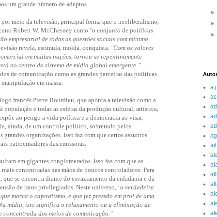
temos um grande número de adeptos.
por meio da televisão, principal forma que o neoliberalismo,
ericano Robert W. McChesney como
"o conjunto de políticas
ão empresarial de todas as questões sociais com mínima
levisão revela, estimula, molda, conquista.
"Com os valores
 comercial em muitas nações, tornou-se repentinamente
está no centro do sistema de mídia global emergente.”
os de comunicação como as grandes parceiras das políticas
Auto
 e manipulação em massa.
a.j
ac
go francês Pierre Bourdieu, que aponta a televisão como a
ad
população e todas as esferas da produção cultural, artística,
ad
la expõe ao perigo a vida política e a democracia ao visar,
la, ainda, de um controle político, sobretudo pelos
ad
s grandes organizações. Isso faz com que certos assuntos
ag
eais patrocinadores das emissoras.
ai
al
esultam em gigantes conglomerados. Isso faz com que as
al
ez mais concentradas nas mãos de poucos controladores. Para
al
que se encontra diante do esvaziamento da cidadania e da
al
censão de raros privilegiados. Neste universo,
"a verdadeira
al
o que marca o capitalismo, e que fez pressão em prol de uma
al
 mídia, isto significa o relaxamento ou a eliminação de
de concentrada dos meios de comunicação."
al