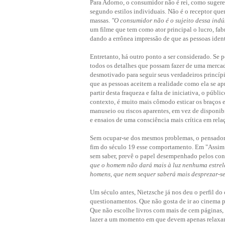
Para Adorno, o consumidor não é rei, como sugere
segundo estilos individuais. Não é o receptor que
massas.
"O consumidor não é o sujeito dessa indús
um filme que tem como ator principal o lucro, fa
dando a errônea impressão de que as pessoas ident
Entretanto, há outro ponto a ser considerado. Se 
todos os detalhes que possam fazer de uma mercad
desmotivado para seguir seus verdadeiros princí
que as pessoas aceitem a realidade como ela se ap
partir desta fraqueza e falta de iniciativa, o públ
contexto, é muito mais cômodo esticar os braços e
manuseio ou riscos aparentes, em vez de disponibi
e ensaios de uma consciência mais crítica em rela
Sem ocupar-se dos mesmos problemas, o pensador 
fim do século 19 esse comportamento. Em "Assim F
sem saber, prevê o papel desempenhado pelos con
que o homem não dará mais à luz nenhuma estrela
homens, que nem sequer saberá mais desprezar-se
Um século antes, Nietzsche já nos deu o perfil do
questionamentos. Que não gosta de ir ao cinema p
Que não escolhe livros com mais de cem páginas,
lazer a um momento em que devem apenas relaxar,