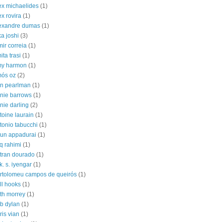
ex michaelides
(1)
ex rovira
(1)
exandre dumas
(1)
ka joshi
(3)
mir correia
(1)
ita trasi
(1)
y harmon
(1)
ós oz
(2)
n pearlman
(1)
nie barrows
(1)
nie darling
(2)
toine laurain
(1)
tonio tabucchi
(1)
jun appadurai
(1)
iq rahimi
(1)
tran dourado
(1)
 k. s. iyengar
(1)
rtolomeu campos de queirós
(1)
ll hooks
(1)
th morrey
(1)
b dylan
(1)
ris vian
(1)