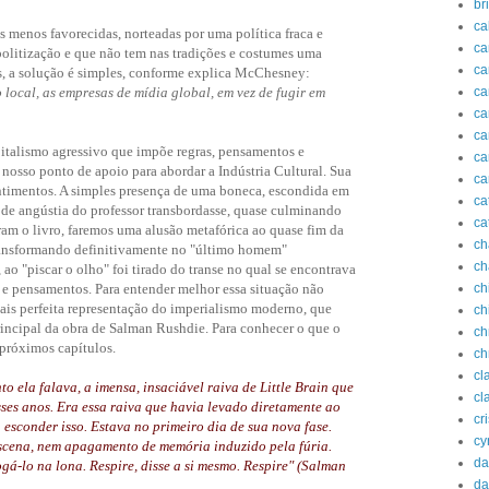
br
ca
s menos favorecidas, norteadas por uma política fraca e
ca
spolitização e que não tem nas tradições e costumes uma
c
os, a solução é simples, conforme explica McChesney:
local, as empresas de mídia global, em vez de fugir em
ca
ca
ca
italismo agressivo que impõe regras, pensamentos e
ca
 nosso ponto de apoio para abordar a Indústria Cultural. Sua
ca
sentimentos. A simples presença de uma boneca, escondida em
ca
o de angústia do professor transbordasse, quase culminando
ca
ram o livro, faremos uma alusão metafórica ao quase fim da
ch
 transformando definitivamente no "último homem"
ch
 ao "piscar o olho" foi tirado do transe no qual se encontrava
s e pensamentos. Para entender melhor essa situação não
ch
mais perfeita representação do imperialismo moderno, que
ch
rincipal da obra de Salman Rushdie. Para conhecer o que o
ch
 próximos capítulos.
ch
cl
to ela falava, a imensa, insaciável raiva de Little Brain que
cl
ses anos. Era essa raiva que havia levado diretamente ao
cr
 esconder isso. Estava no primeiro dia de sua nova fase.
cy
scena, nem apagamento de memória induzido pela fúria.
da
gá-lo na lona. Respire, disse a si mesmo. Respire" (Salman
da