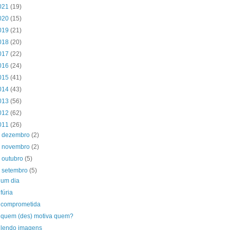
021
(19)
020
(15)
019
(21)
018
(20)
017
(22)
016
(24)
015
(41)
014
(43)
013
(56)
012
(62)
011
(26)
►
dezembro
(2)
►
novembro
(2)
►
outubro
(5)
▼
setembro
(5)
um dia
fúria
comprometida
quem (des) motiva quem?
lendo imagens